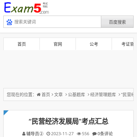
首页
官网
公考
考证官
您现在的位置：
首页
文章
公基题库
经济管理题库
“民营经
“民营经济发展局”考点汇总
辅导员②
2023-11-27
556
0条评论