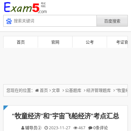
首页
官网
公考
考证官
您现在的位置：
首页
文章
公基题库
经济管理题库
“牧童经
“牧童经济”和“宇宙飞船经济”考点汇总
辅导员②
2023-11-27
467
0条评论