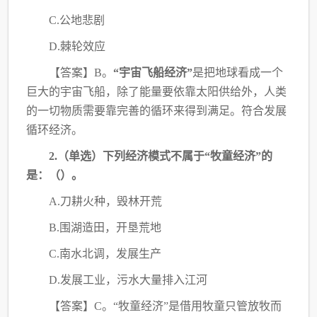
C.公地悲剧
D.棘轮效应
【答案】
B。
“宇宙飞船经济”
是把地球看成一个
巨大的宇宙飞船，除了能量要依靠太阳
供给外，人类
的一切物质需要靠完善的循环来得到满足。符合发展
循环经济。
2.（单选）下列经济模式不属于“牧童经济”的
是：（
）。
A.刀耕火种，毁林开荒
B.围湖造田，开垦荒地
C.南水北调，发展生产
D.发展工业，污水大量排入江河
【答案】
C。“牧童经济”是借用牧童只管放牧而