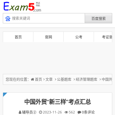
首页
官网
公考
考证官
您现在的位置：
首页
文章
公基题库
经济管理题库
中国外贸
中国外贸“新三样”考点汇总
辅导员②
2023-11-26
562
0条评论