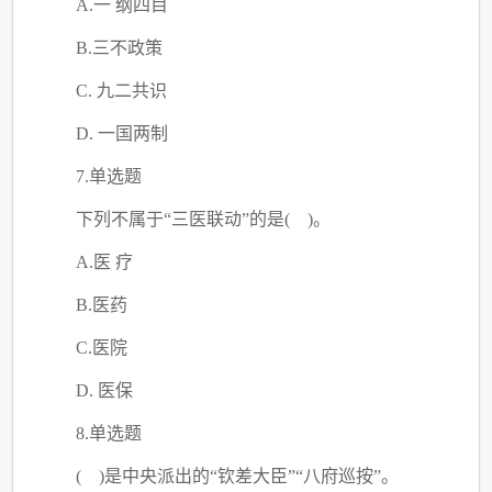
A.一 纲四目
B.三不政策
C
. 九二共识
D. 一国两制
7.单选题
下列不属于
“三医联动”的是( )。
A.医 疗
B.医药
C
.医院
D. 医保
8.单选题
( )是中央派出的“钦差大臣”“八府巡按”。