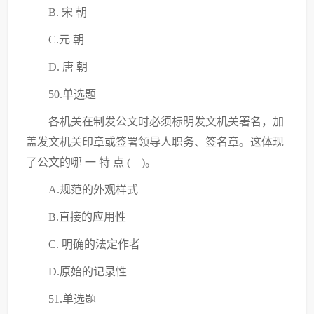
B. 宋 朝
C
.元 朝
D. 唐 朝
50.单选题
各机关在制发公文时必须标明发文机关署名，加
盖发文机关印章或签署领导人职务、签名章。这体现
了公文的哪
一
特
点
( )。
A.规范的外观样式
B.直接的应用性
C
. 明确的法定作者
D.原始的记录性
51.单选题