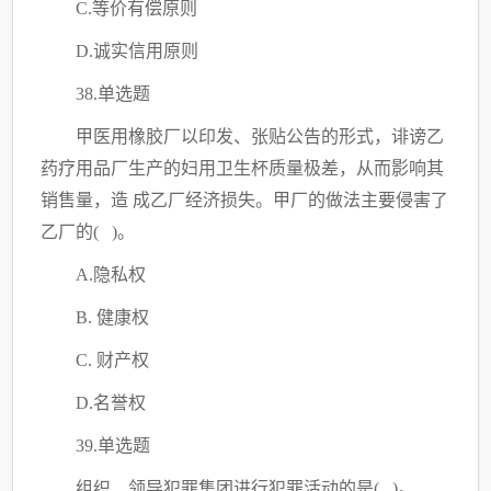
C
.等价有偿原则
D.诚实信用原则
38.单选题
甲医用橡胶厂以印发、张贴公告的形式，诽谤乙
药疗用品厂生产的妇用卫生杯质量极差，从而影响其
销售量，造
成乙厂经济损失。甲厂的做法主要侵害了
乙厂的
( )。
A.隐私权
B. 健康权
C
. 财产权
D.名誉权
39.单选题
组织、领导犯罪集团进行犯罪活动的是
( )。