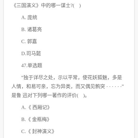
《三国演义》中的哪一谋士?( )
A. 庞统
B. 诸葛亮
C
. 郭嘉
D.司马懿
47.单选题
“独于详尽之处，示以平常，使花妖狐魅，多是
人情，和易可亲，忘为异类，而又偶见鹘突 · · · · · ·”
是鲁 迅对下列哪一著作的评价( )。
A.《 西厢记》
B.《 金瓶梅》
C
.《 封神演义》