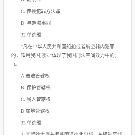
C
. 传授犯罪方法罪
D. 寻衅滋事罪
32.单选题
“凡在中华人民共和国船舶或者航空器内犯罪
的，适用我国刑法”体现了我国刑法空间效力中的(
)。
A.普遍管辖权
B. 保护管辖权
C
. 属人管辖权
D.属地管辖权
33.单选题
刘某驾驶大货车顺着国道往北出城，车辆驶至城