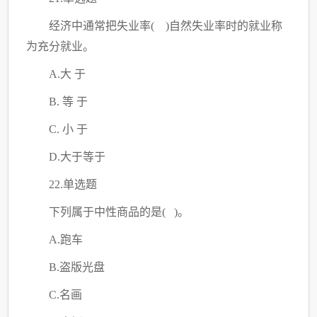
经济中通常把失业率
( )自然失业率时的就业称
为充分就业。
A.大 于
B. 等 于
C
. 小 于
D.大于等于
22.单选题
下列属于中性商品的是
( )。
A.跑车
B.盗版光盘
C
.名画