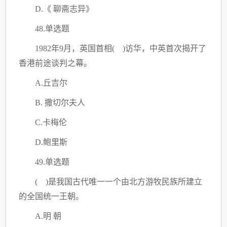
D.《 聊斋志异》
48.单选题
1982年9月，英国首相( )访华，中英首次揭开了
香港前途谈判之幕。
A.丘吉尔
B. 撒切尔夫人
C
.卡梅伦
D.鲍里斯
49.单选题
( )是我国古代唯一一个由北方游牧民族所建立
的全国统一王朝。
A.明 朝