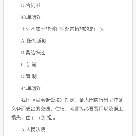
D.合同书
43.单选题
下列不属于非刑罚性处置措施的是
( )。
A. 赔礼道歉
B.具结悔过
C
. 训诫
D.管 制
44.单选题
我国《民事诉讼法》规定，证人因履行出庭作证
义务而支出的交通、住宿、就餐等必要费用以及误工
损失，由
( ) 负 担 。
A.人民法院