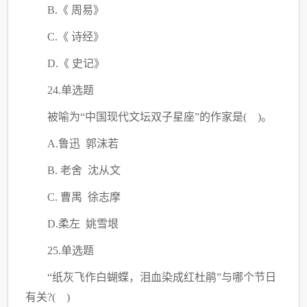
B.《 周易》
C.《 诗经》
D.《 史记》
24.单选题
被喻为
“中国现代文坛双子星座”的作家是( )。
A.鲁迅 郭沫若
B. 老舍 沈从文
C. 曹禺 徐志摩
D.柔左 姚雪垠
25.单选题
“纸灰飞作白蝴蝶，泪血染成红杜鹃”与哪个节日
有关?( )