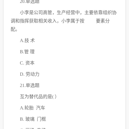
20.单选题
小李是公司高管，生产经营中，主要依靠组织协
调和指挥获取相关收入，小李属于按
要素分
配。
A.技 术
B.管 理
C. 资本
D. 劳动力
21.单选题
互为替代品的是
(
）
A.轮胎 汽车
B. 玻璃 门框