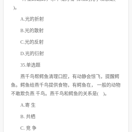
)。
A.光的折射
B.光的散射
C.光的反射
D.光的衍射
35.单选题
燕千鸟帮鳄鱼清理口腔，有动静会惊飞，提醒鳄
鱼。鳄鱼给燕千鸟提供食物，有鳄鱼在，
一般的动物
不敢欺负燕
千鸟。燕千鸟和鳄鱼的关系是
( )。
A.寄 生
B. 共栖
C. 竞 争