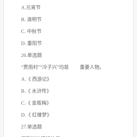
A.元宵节
B. 清明节
C. 中秋节
D. 重阳节
26.单选题
“贾雨村”“冷子兴”均是 重要人物。
A.《 西游记》
B.《 水浒传》
C.《 金瓶梅》
D.《 红楼梦》
27.单选题