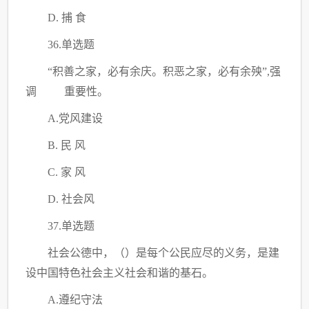
D. 捕 食
36.单选题
“积善之家，必有余庆。积恶之家，必有余殃”,强
调 重要性。
A.党风建设
B. 民 风
C. 家 风
D. 社会风
37.单选题
社会公德中，
（）
是每个公民应尽的义务，是建
设中国特色社会主义社会和谐的基石。
A.遵纪守法