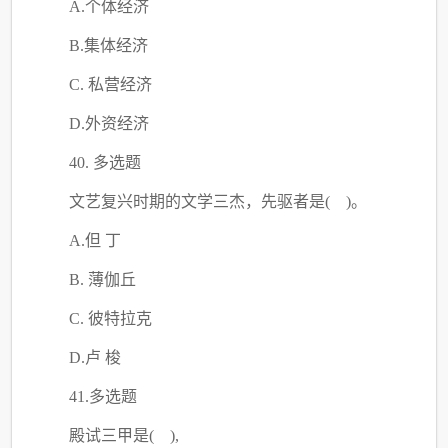
A.个体经济
B.集体经济
C. 私营经济
D.外资经济
40. 多选题
文艺复兴时期的文学三杰，先驱者是
( )。
A.但 丁
B. 薄伽丘
C. 彼特拉克
D.卢 梭
41.多选题
殿试三甲是
( ),