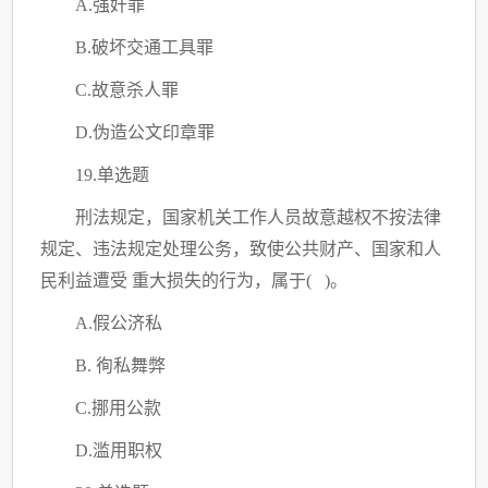
A.强奸罪
B.破坏交通工具罪
C.故意杀人罪
D.伪造公文印章罪
19.单选题
刑法规定，国家机关工作人员故意越权不按法律
规定、违法规定处理公务，致使公共财产、国家和人
民利益遭受
重大损失的行为，属于
( )。
A.假公济私
B. 徇私舞弊
C.挪用公款
D.滥用职权