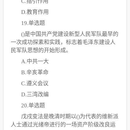
C
.指引作用
D.教育作用
19.单选题
()是中国共产党建设新型人民军队最早的
一次成功探素和实践，标志着毛泽东建设人
民军队思想的开始形成。
A.中共一大
B.辛亥革命
C
.遵义会议
D.三湾改编
20.单选题
戊戌变法是晚清时期以
()为代表的维新派
人士通过光绪帝进行的一场资产阶级改良运