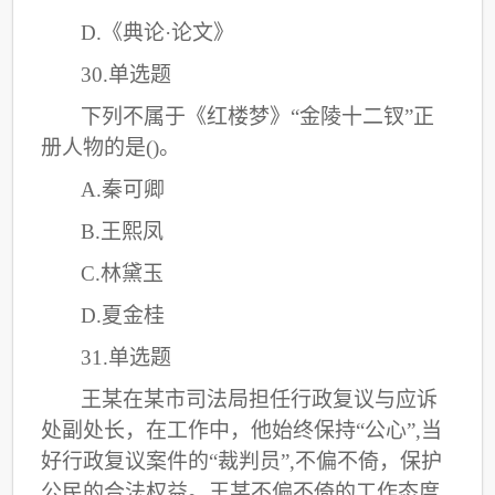
D.《典论·论文》
30.单选题
下列不属于《红楼梦》
“金陵十二钗”正
册人物的是()。
A.秦可卿
B.王熙凤
C
.林黛玉
D.夏金桂
31.单选题
王某在某市司法局担任行政复议与应诉
处副处长，在工作中，他始终保持
“公心”,当
好行政复议案件的“裁判员”,不偏不倚，保护
公民的合法权益。王某不偏不倚的工作态度