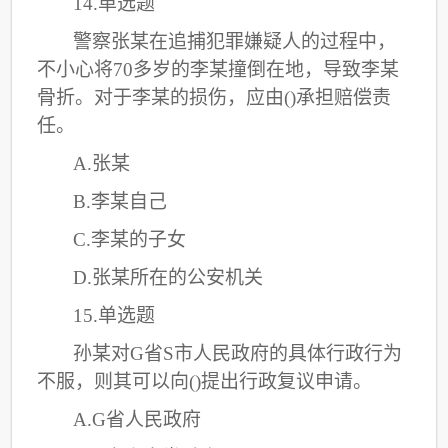
14.单选题
警察张某在追捕犯罪嫌疑人的过程中，
不小心将
70多岁的李某撞倒在地，导致李某
骨折。对于李某的损伤，应由()承担赔偿责
任。
A.张某
B.李某自己
C
.李某的子女
D.张某所在的公安机关
15.单选题
孙某对
G省S市人民政府的具体行政行为
不服，则其可以向()提出行政复议申请。
A.G省人民政府