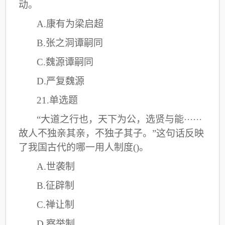
动。
A.康有为梁启超
B.张之洞谭嗣同
C
.魏源谭嗣同
D.严复魏源
21.单选题
“大道之行也，天下为公，选贤与能······
故人不独亲其亲，不独子其子。”这句话反映
了我国古代的哪一用人制度()。
A.世袭制
B.征辟制
C
.禅让制
D.察举制