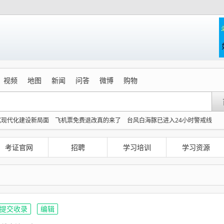
视频
地图
新闻
问答
微博
购物
式现代化建设新局面
飞机票免费退改真的来了
台风白海豚已进入24小时警戒线
划出炉
胡彦斌获《歌手2026》歌王
拼豆有多火 一公里内能有40家店
人拿走手机
《去你的岛》 观众哭崩
北京多站点小时雨量下到全国第一
考证官网
招聘
学习培训
学习资源
提交收录
编辑