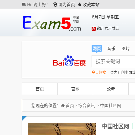
Hi,
晚上好！
设为首页
收藏本站
8月7日 星期五
农历 六月廿五
网页
音乐
图片
今日热搜：
奋力开创中国
未来五年中国民航重磅规
河南濮阳一女子趁店内无
首页
官网
公考
百花奖开幕式 刘浩存独舞
您现在的位置：
首页
综合资讯
中国社区网
中国社区网