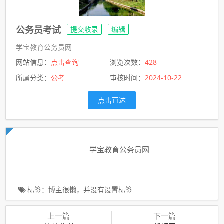
公务员考试
提交收录
编辑
学宝教育公务员网
网站信息：
点击查询
浏览次数：
428
所属分类：
公考
审核时间：
2024-10-22
点击直达
学宝教育公务员网
标签：博主很懒，并没有设置标签
上一篇
下一篇