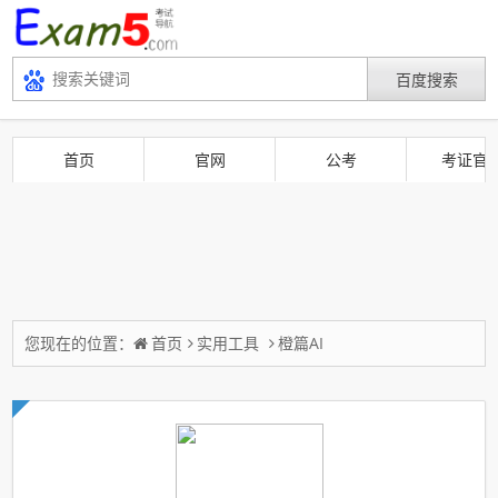
首页
官网
公考
考证官
您现在的位置：
首页
实用工具
橙篇AI