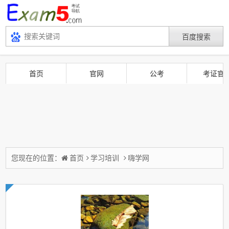
首页
官网
公考
考证官
您现在的位置：
首页
学习培训
嗨学网