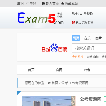
Hi,
中午好！
设为首页
收藏本站
8月6日 星期四
农历 六月廿四
网页
音乐
图片
今日热搜：
向新 向前
感
DeepSeek、腾讯等获宇
台风白海豚或吞掉台风鲸
首页
官网
公考
您现在的位置：
首页
公考
公考资源网
公考资源网