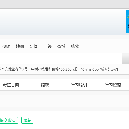
视频
地图
新闻
问答
微博
购物
觉全东北都在等7号
宇树科技发行价格150.80元/股
“China Cool”成海外热词
树科技战略配售
起底浙江如是书院：导师为传销头目
女子利用漏洞0元买了3千台电
鱼
中国五箭齐发反制美国
官方回应献血屋不让市民入内躲雨
考证官网
招聘
学习培训
学习资源
提交收录
编辑