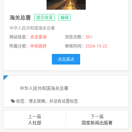
海关总署
提交收录
编辑
中华人民共和国海关总署
网站信息：
点击查询
浏览次数：
361
所属分类：
中央政府
审核时间：
2024-10-22
点击直达
中华人民共和国海关总署
标签：博主很懒，并没有设置标签
上一篇
下一篇
人社部
国家新闻出版署