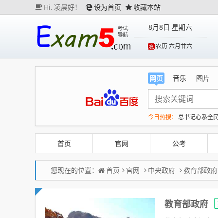
Hi,
凌晨好！
设为首页
收藏本站
8月8日 星期六
农历 六月廿六
网页
音乐
图片
今日热搜：
总书记心系全
今年第二强台风将带来多
以媒：穆杰塔巴被紧急送
首页
官网
公考
您现在的位置：
首页
官网
中央政府
教育部政府
教育部政府