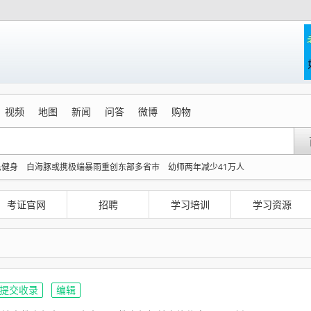
视频
地图
新闻
问答
微博
购物
民健身
白海豚或携极端暴雨重创东部多省市
幼师两年减少41万人
大影响
Kimi K3也失控了
费大厨“塌房”了吗
19.9元门票引爆76亿消费
医情况危急
搬家报价570元 要5060元才肯上楼
公务员医生休假了 窗口谁来值班
考证官网
招聘
学习培训
学习资源
提交收录
编辑