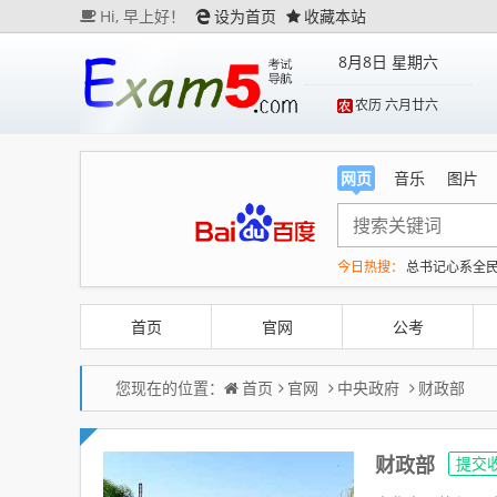
Hi,
早上好！
设为首页
收藏本站
8月8日 星期六
农历 六月廿六
网页
音乐
图片
今日热搜：
总书记心系全
今年第二强台风将带来多
搬家报价570元 要5060
首页
官网
公考
您现在的位置：
首页
官网
中央政府
财政部
财政部
提交