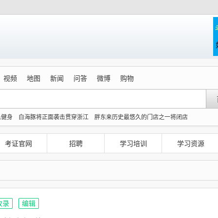
视频
地图
新闻
问答
微博
购物
民健身
白海豚将正面袭击贯穿浙江
胖东来历史最悠久的门店之一将闭店
大影响
多个明星演唱会取消
韩国足协为性贿赂丑闻致歉
美国AI开始攻击真人了
元才肯上楼
名创优品一次性内裤 颜面尽失
公务员医生休假了 窗口谁来值班
考证官网
招聘
学习培训
学习资源
收录
编辑