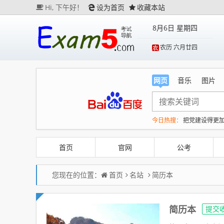
Hi,
下午好！
设为首页
收藏本站
8月6日 星期四
农历 六月廿四
网页
音乐
图片
今日热搜：
把党建设得更
“China Cool”成海外热词
曝黎彼得穷困潦倒去世 儿
首页
官网
公考
您现在的位置：
首页
名站
简历本
简历本
提交