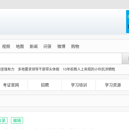
视频
地图
新闻
问答
微博
购物
加坚强有力
多地要求领导干部带头休假
10年前救人上央视的小伙抗洪牺牲
宇树科技 打新
吉林一“温度计大楼”读数爆表
感觉全东北都在等7号
台风白海豚登
子露面回应
宇树科技发行价格150.80元/股
考证官网
招聘
学习培训
学习资源
收录
编辑