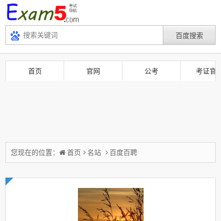
首页
官网
公考
考证官
您现在的位置：
首页
名站
百度百聘