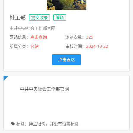
社工部
提交收录
编辑
中共中央社会工作部官网
网站信息：
点击查询
浏览次数：
325
所属分类：
名站
审核时间：
2024-10-22
点击直达
中共中央社会工作部官网
标签：博主很懒，并没有设置标签