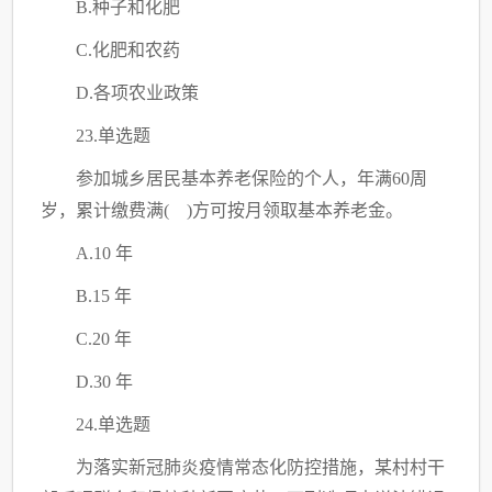
B.种子和化肥
C
.化肥和农药
D.各项农业政策
23.单选题
参加城乡居民基本养老保险的个人，年满
60周
岁，累计缴费满( )方可按月领取基本养老金。
A.10 年
B.15 年
C
.20 年
D.30 年
24.单选题
为落实新冠肺炎疫情常态化防控措施，某村村干