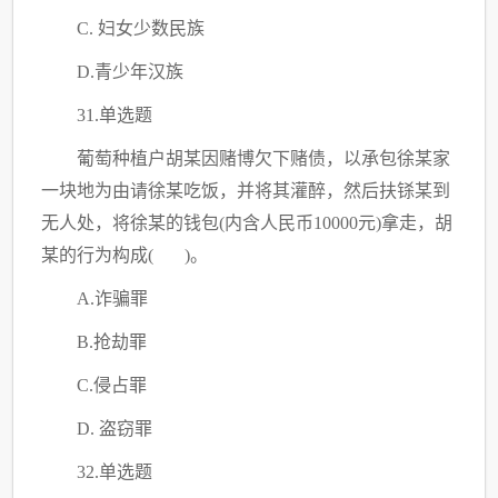
C
. 妇女少数民族
D.青少年汉族
31.单选题
葡萄种植户胡某因赌博欠下赌债，以承包徐某家
一块地为由请徐某吃饭，并将其灌醉，然后扶铩某到
无人处，将徐某的钱包
(内含人民币10000元)拿走，胡
某的行为构成( )。
A.诈骗罪
B.抢劫罪
C
.侵占罪
D. 盗窃罪
32.单选题