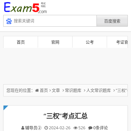
首页
官网
公考
考证官
您现在的位置：
首页
文章
常识题库
人文常识题库
“三权”
“三权”考点汇总
辅导员②
2024-02-26
526
0条评论