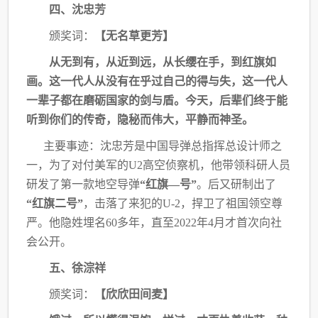
四、沈忠芳
颁奖词：
【无名草更芳】
从无到有，从近到远，从长缨在手，到红旗如
画。这一代人从没有在乎过自己的得与失，
这一代人
一辈子都在磨砺国家的剑与盾。今天，后辈们终于能
听到你们的传奇，隐秘而伟大，
平静而神圣。
主要事迹：沈忠芳是中国导弹总指挥总设计师之
一，为了对付美军的
U2高空侦察机，他
带领科研人员
研发了第一款地空导弹
“红旗—号”
。后又研制出了
“红旗二号”
，击落了来
犯的
U-2，捍卫了祖国领空尊
严。他隐姓埋名60多年，直至2022年4月才首次向社
会公开。
五、徐淙祥
颁奖词：
【欣欣田间麦】