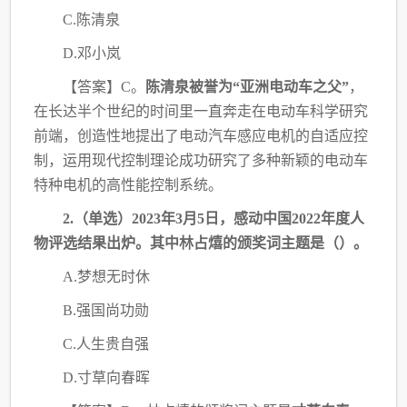
C.陈清泉
D.邓小岚
【答案】
C。
陈清泉被誉为
“亚洲电动车之父”
，
在长达半个世纪的时间里一直奔走在电
动车科学研究
前端，创造性地提出了电动汽车感应电机的自适应控
制，运用现代控制理论成
功研究了多种新颖的电动车
特种电机的高性能控制系统。
2.（单选）2023年3月5日，感动中国2022年度人
物评选结果出炉。其中林占熺的颁
奖词主题是（）。
A.梦想无时休
B.强国尚功勋
C.人生贵自强
D.寸草向春晖