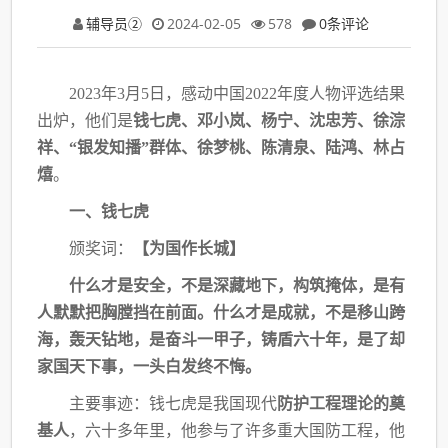
辅导员②
2024-02-05
578
0条评论
2023年3月5日，感动中国2022年度人物评选结果
出炉，他们是
钱七虎、邓小岚、杨
宁、沈忠芳、徐淙
祥、“银发知播”群体、徐梦桃、陈清泉、陆鸿、林占
熺
。
一、钱七虎
颁奖词：
【为国作长城】
什么才是安全，不是深藏地下，构筑掩体，是有
人默默把胸膛挡在前面。什么才是成就，
不是移山跨
海，轰天钻地，是奋斗一甲子，铸盾六十年，是了却
家国天下事，一头白发终不
悔。
主要事迹：钱七虎是我国现代
防护工程理论的奠
基人
，六十多年里，他参与了许多重大
国防工程，他