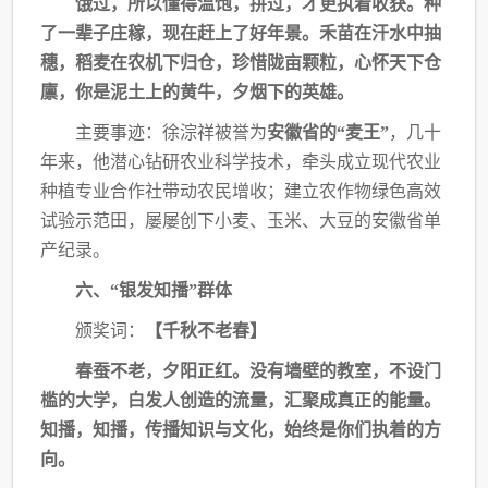
饿过，所以懂得温饱，拼过，才更执着收获。种
了一辈子庄稼，现在赶上了好年景。禾
苗在汗水中抽
穗，稻麦在农机下归仓，珍惜陇亩颗粒，心怀天下仓
廪，你是泥土上的黄牛，
夕烟下的英雄。
主要事迹：徐淙祥被誉为
安徽省的
“麦王”
，几十
年来，他潜心钻研农业科学技术，牵
头成立现代农业
种植专业合作社带动农民增收；建立农作物绿色高效
试验示范田，屡屡创下
小麦、玉米、大豆的安徽省单
产纪录。
六、
“银发知播”群体
颁奖词：
【千秋不老春】
春蚕不老，夕阳正红。没有墙壁的教室，不设门
槛的大学，白发人创造的流量，汇聚成
真正的能量。
知播，知播，传播知识与文化，始终是你们执着的方
向。