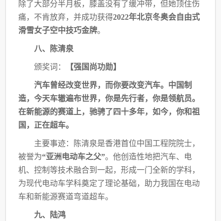
除了大部分半月板，膝盖没有了缓冲带，但她顶住伤
痛，不肯放弃，并成功获
得
2022年北京冬奥会自由式
滑雪女子空中技巧金牌
。
八、陈清泉
颁奖词：
【强国尚功勋】
汽车曾经改变世界，而你要改变汽车。中国制
造，今天车辙遍布世界，你是先行者，你
是领航员。
在新能源的赛道上，驰骋了四十多年，如今，你和祖
国，正在超车。
主要事迹：陈清泉是香港首位中国工程院院士，
被誉为
“亚洲电动车之父”
。他创造性
地把汽车、电
机、控制等技术融合到一起，形成一门全新的学科，
为现代电动车学科奠定了
理论基础，助力我国在电动
车和新能源赛道弯道超车。
九、陆鸿