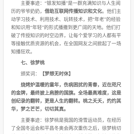
主要事迹：
“银发知播”是一群充满知识与人生阅
历的爷爷奶奶，
借助互联网传播知识
和文化
。他们主
动学习技术、利用技术、玩转技术，把“年老”的经验
和知识用“年轻”的
形式播撒到更广阔的天地。他们打
破了传授知识的时空边界，让每个爱学习的人都有平
等接
触优质资源的机会，在全国网友之间掀起了一场
知播狂欢。
七、徐梦桃
颁奖词：
【梦想无时休】
烧烤炉温暖的童年，伤病困扰的青春，近在咫尺
的金牌，最终披上肩膀的国旗。全场最
高难度，这是
创纪录的翻转，更是人生的翻转。桃之夭夭，灼灼其
华，梦之芒芒，切切其真。
主要事迹：徐梦桃是我国的滑雪运动员，在经历
了全国冬运会和平昌冬奥会两次重伤之
后，徐梦桃切