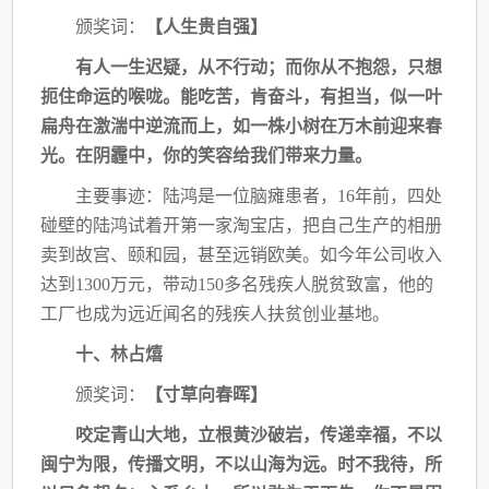
颁奖词：
【人生贵自强】
有人一生迟疑，从不行动；而你从不抱怨，只想
扼住命运的喉咙。能吃苦，肯奋斗，有
担当，似一叶
扁舟在激湍中逆流而上，如一株小树在万木前迎来春
光。在阴霾中，你的笑容
给我们带来力量。
主要事迹：陆鸿是一位脑瘫患者，
16年前，四处
碰壁的陆鸿试着开第一家淘宝店，把自
己生产的相册
卖到故宫、颐和园，甚至远销欧美。如今年公司收入
达到1300万元，带动150
多名残疾人脱贫致富，他的
工厂也成为远近闻名的残疾人扶贫创业基地。
十、林占熺
颁奖词：
【寸草向春晖】
咬定青山大地，立根黄沙破岩，传递幸福，不以
闽宁为限，传播文明，不以山海为远。
时不我待，所