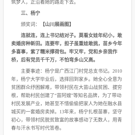
筑梦人，正沿
着她的路走下去。
三、杨宁
颁奖词：
【山川展画图】
连就连，连上书记结对子。莫看女娃年纪小，敢
卖婚房种新田。连要牢，担子虽重娃敢
挑，苗乡今年
多喜事，紫了糯米撑荷包。牢又牢，党和乡亲我作
桥，后有党员千千万，不怕
弯多山又高。
主要事迹：杨宁是广西江门村党总支书记。
2010
年，杨宁大学毕业后，选择回到家乡。
她全心全意为
贫困群众纾困解难，带领村民在大苗山战贫困、拔穷
根，帮助村民创建了“苗
阿嫂”等知名品牌，为了带动
村民发展产业，她甚至不惜偷偷把家人为她在融水县
城买的一
套婚房卖掉。13年来，杨宁扎根苗寨，坚守
初心，带领村民脱贫致富的故事感动了无数人，
用青
春与汗水书写时代答卷。