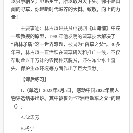
以只争朝夕；心系乡土，所以敢为天下先。你不是田
间的野草，你是新时代滋
养的大树。致敬，向上的力
量！
主要事迹：林占熺是扶贫电视剧
《山海情》中凌
一农教授的原型
，
1986年他发明的菌草
技术
解决了
“菌林矛盾”这一世界难题
，被誉为
“菌草之父”
。30多
年来，林占熺一直活跃
在菌草研发和推广一线，不仅
帮助数以千万计的农民种菇脱贫，还在减少水土流
失、保护生
态环境等方面作出了巨大贡献。
【课后练习】
1.（单选）2023年3月5日，感动中国2022年度人
物评选结果出炉。其中被誉为“亚
洲电动车之父”的是
（）。
A.沈忠芳
B.杨宁