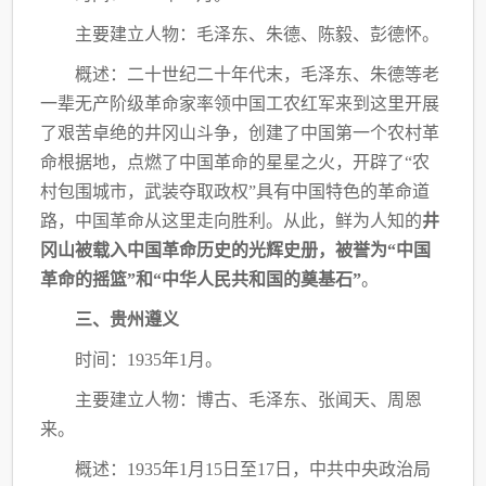
主要建立人物：毛泽东、朱德、陈毅、彭德怀。
概述：二十世纪二十年代末，毛泽东、朱德等老
一辈无产阶级革命家率领中国工农红军
来到这里开展
了艰苦卓绝的井冈山斗争，创建了中国第一个农村革
命根据地，点燃了中国革
命的星星之火，开辟了“农
村包围城市，武装夺取政权”具有中国特色的革命道
路，中国革
命从这里走向胜利。从此，鲜为人知的
井
冈山被载入中国革命历史的光辉史册，被誉为“中
国
革命的摇篮”和“中华人民共和国的奠基石”
。
三、贵州遵义
时间：
1935年1月。
主要建立人物：博古、毛泽东、张闻天、周恩
来。
概述：
1935年1月15日至17日，中共中央政治局