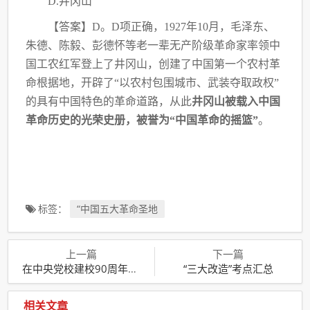
D.井冈山
【答案】
D。D项正确，1927年10月，毛泽东、
朱德、陈毅、彭德怀等老一辈无产阶级
革命家率领中
国工农红军登上了井冈山，创建了中国第一个农村革
命根据地，开辟了
“以农
村包围城市、武装夺取政权”
的具有中国特色的革命道路，从此
井冈山被载入中国
革命历史
的光荣史册，被誉为“中国革命的摇篮”
。
标签：
“中国五大革命圣地
上一篇
下一篇
在中央党校建校90周年上的讲话要点
“三大改造”考点汇总
相关文章