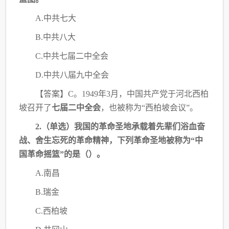
A.中共七大
B.中共八大
C.中共七届二中全会
D.中共八届九中全会
【答案】C。1949年3月，中国共产党于河北西柏
坡召开了
七届二中全会
，也被称为“西
柏坡会议
”。
2.（单选）我国的革命圣地承载着先辈们浴血奋
战、舍生忘死的革命精神，下列革命圣
地被称为“中
国革命摇篮”的是（）。
A.南昌
B.瑞金
C.西柏坡