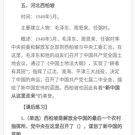
五、河北西柏坡
时间：
1948年5月。
主要建立人物：毛泽东、周恩来、任弼时。
概述：1948年5月，毛泽东、周恩来、任弼时率
中央前委和解放军总部到西柏坡与中央
工委汇合。在
这里，毛泽东和他的战友们召开了中国共产党全国土
地会议，通过了《中国土
地法大纲》，实现了“耕者
有其田”；指挥了辽沈、淮海、平津三大战役，决定
了中国的命
运；召开了中国共产党七届二中全会，描
绘了新中国宏伟的蓝图。西柏坡也因此有着
“新中
国
从这里走来”
的美誉。
【课后练习】
1.（单选）西柏坡是解放全中国的最后一个农村
指挥所、党中央在这里召开了（），
谋划了新中国的
蓝图。