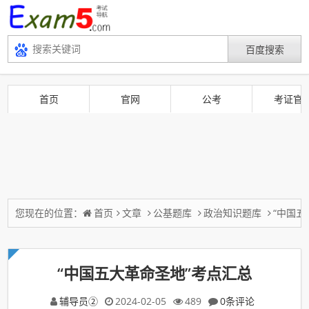
首页
官网
公考
考证官
您现在的位置：
首页
文章
公基题库
政治知识题库
“中国五
“中国五大革命圣地”考点汇总
辅导员②
2024-02-05
489
0条评论