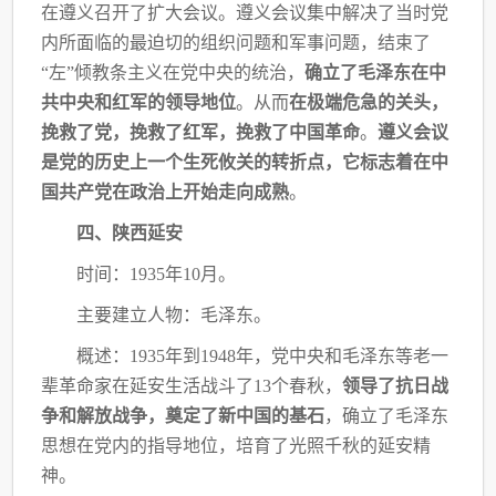
在遵义召开了扩大会议。遵义会议集
中解决了当时党
内所面临的最迫切的组织问题和军事问题，结束了
“左”倾教条主义在党中
央的统治，
确立了毛泽东在中
共中央和红军的领导地位
。从而
在极端危急的关头，
挽救了党，
挽救了红军，挽救了中国革命
。
遵义会议
是党的历史上一个生死攸关的转折点，它标志着在
中
国共产党在政治上开始走向成熟
。
四、陕西延安
时间：
1935年10月。
主要建立人物：毛泽东。
概述：
1935年到1948年，党中央和毛泽东等老一
辈革命家在延安生活战斗了13个春秋，
领导了抗日战
争和解放战争，奠定了新中国的基石
，确立了毛泽东
思想在党内的指导地位，
培育了光照千秋的延安精
神。