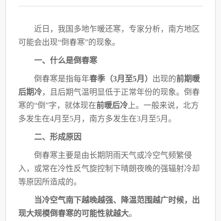
近日，我国多地乍暖还寒，专家分析，南方地区
可能会出现
“倒春寒”的现象。
一、什么是倒春寒
倒春寒是指每年
春季（
3月至5月）
出现的
前期暖
后期冷
，且后期气温明显低于正常年
份的现象。倒春
寒的“倒”字，就体现在
前暖后冷
上。一般来说，北方
多发生在4月至5月，
南方多发生在
3月至5月。
二、形成原因
倒春寒主要是由长期阴雨天气或冷空气频繁侵
入，或常在冷性反气旋控制下晴朗夜晚的
强辐射冷却
等原因所造成的。
当冷空气南下越晚越强、降温范围越广时候，出
现大规模倒春寒的可能性就越大
。