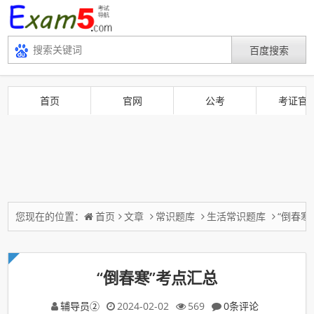
首页
官网
公考
考证官
您现在的位置：
首页
文章
常识题库
生活常识题库
“倒春寒
“倒春寒”考点汇总
辅导员②
2024-02-02
569
0条评论