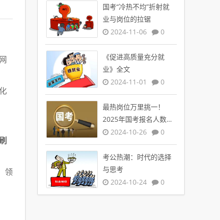
国考“冷热不均”折射就
业与岗位的拉锯
2024-11-06
0
《促进高质量充分就
网
业》全文
2024-11-01
0
化
最热岗位万里挑一！
2025年国考报名人数创
新高
2024-10-26
0
刷
考公热潮：时代的选择
与思考
，领
2024-10-24
0