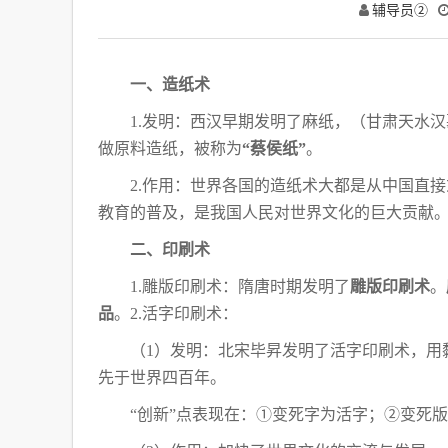
辅导员②
一、造纸术
1.发明：西汉早期发明了麻纸，（甘肃天水
做原料造纸，被称为
“蔡侯纸”
。
2.作用：世界各国的造纸术大都是从中国直
教育的普及，是我国人民对世界文化的巨大贡献
二、印刷术
1.雕版印刷术：隋唐时期发明了
雕版印刷术
。
品
。2.活字印刷术：
（
1）发明：北宋毕昇发明了活字印刷术，用
先于世界四百年。
“创新”点表现在：
①变死字为活字；②变死版