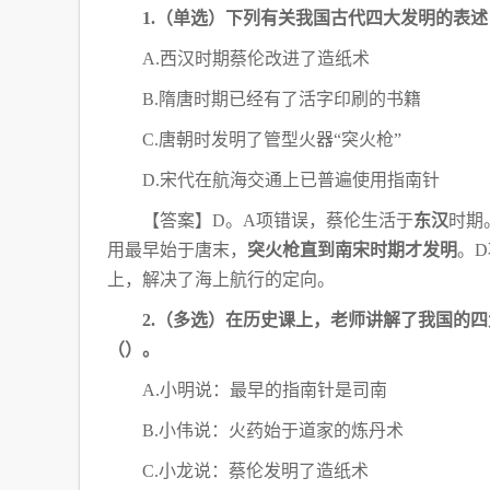
汇
1.（单选）下列有关我国古代四大发明的表
总
A.西汉时期蔡伦改进了造纸术
B.隋唐时期已经有了活字印刷的书籍
C.唐朝时发明了管型火器“突火枪”
D.宋代在航海交通上已普遍使用指南针
【答案】
D。A项错误，蔡伦生活于
东汉
时期
用最早始于唐末，
突火枪直到南宋时期才发明
。
上，解决了海上航行的定向。
2.（多选）在历史课上，老师讲解了我国的
（）。
A.小明说：最早的指南针是司南
B.小伟说：火药始于道家的炼丹术
C.小龙说：蔡伦发明了造纸术