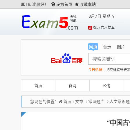
Hi,
凌晨好！
设为首页
收藏本站
8月7日 星期五
农历 六月廿五
网页
音乐
图片
今日热搜：
把党建设得更
“China Cool”成海外热词
台风白海豚最新路径研判
首页
官网
公考
粉笔教育发布“自曝式”公开
您现在的位置：
首页
文章
常识题库
人文常识题
“中国