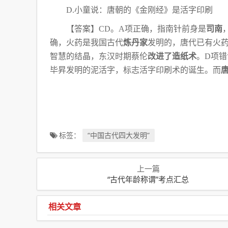
D.小童说：唐朝的《金刚经》是活字印刷
【答案】
CD。A项正确，指南针前身是
司南
确，火药是我国古代
炼丹家
发明的，唐代已有火药
智慧的结晶，东汉时期蔡伦
改进了造纸术
。D
项错
毕昇发明的泥活字，
标志活字印刷术的诞生。而
标签：
“中国古代四大发明”
上一篇
“古代年龄称谓”考点汇总
相关文章