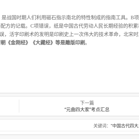
，是战国时期人们利用磁石指示南北的特性
制成的指南工具。B
配方的记载。C项
错误，纸是中国古代劳动人民长期经验的积累
误，活字印刷术的发明是印刷史上一次伟大的技术革命，北宋时
唐朝《金刚经》《大藏经》等是雕版印刷
。
下一篇
“元曲四大家”考点汇总
关键词：
“中国古代四大