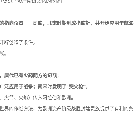
（促进了资产阶级文化的传播）
的指向仪器
——司南；北宋时期制成指南
针，并开始应用于航海
的开辟创造了条件。
展。
，唐代已有火药配方的记载
；
广泛应用于战争；南宋时发明了
“突火枪”。
火枪、火箭、火炮）传入阿拉伯和欧洲。
了世界的作战方法，为欧洲资产阶级战胜封
建贵族提供了有利的条