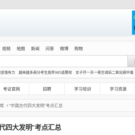
视频
地图
新闻
问答
微博
购物
加坚强有力
越来越多高分考生放弃985选警校
女子开一天一夜空调后二氧化碳中毒
世界杯不能卖 国际足联终于明白了
内娱第一人 戚薇开放形象AI授权
来了
今日立秋 养生千万避开六大误区
这些行为很伤大脑 你却每天都在做
考证官网
招聘
学习培训
学习资源
信
库
“中国古代四大发明”考点汇总
古代四大发明”考点汇总