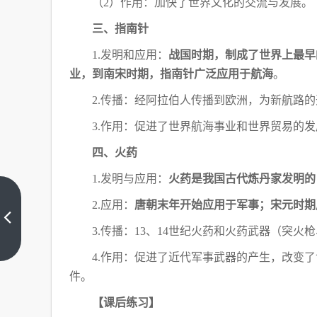
（
2）作用：加快了世界文化的交流与发展。
三、指南针
1.发明和应用：
战国时期，制成了世界上最早
业，到南宋时期，指南针广泛应用于航海
。
2.传播：经阿拉伯人传播到欧洲，为新航路
3.作用：促进了世界航海事业和世界贸易的发
四、火药
1.发明与应用：
火药是我国古代炼丹家发明的
“古
2.应用：
唐朝末年开始应用于军事；宋元时期
代
3.传播：13、14世纪火药和火药武器（突
年
上
龄
一
篇
4.作用：促进了近代军事武器的产生，改变
称
谓”
件。
考
点
【课后练习】