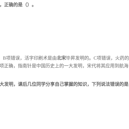
述，正确的是（）。
。
B项错误，活字印刷术是由
北宋
毕昇发明
的。C项错误，火药
D项正确，指南针是
中国历史上的一大发明，宋代将其应用到航海
四大发明，课后几位同学分享自己掌握的知
识，下列说法错误的是