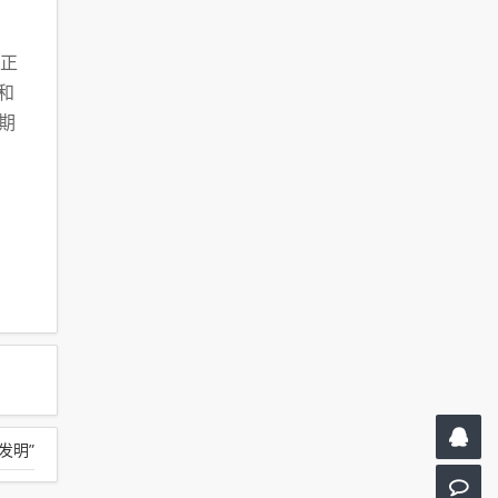
项正
和
期
发明”