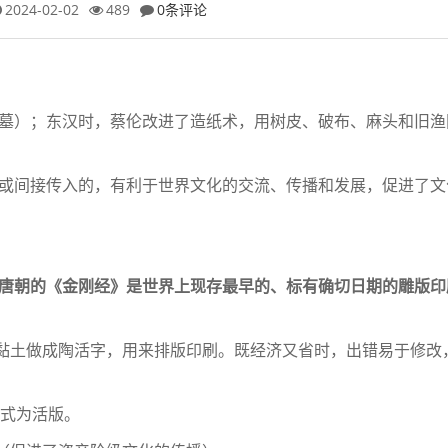
2024-02-02
489
0条评论
汉墓）；东汉时，蔡伦改进了造纸术，用树
皮、破布、麻头和旧渔
接或间接传入的，有利于世界文化的交流、
传播和发展，促进了文
。
唐朝的《金刚经》是世界上现存最早的、
标有确切日期的雕版印
黏土做成陶活字，用来排版印刷。既经济又
省时，出错易于修改
式为活版。