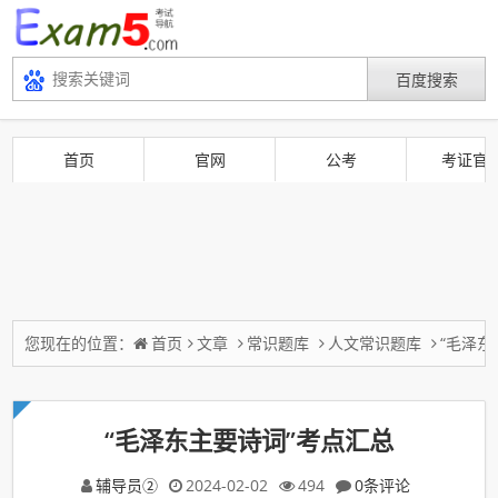
首页
官网
公考
考证官
您现在的位置：
首页
文章
常识题库
人文常识题库
“毛泽东
“毛泽东主要诗词”考点汇总
辅导员②
2024-02-02
494
0条评论