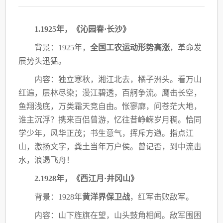
1.1925年，《沁园春·长沙》
背景：
1925年，
全国工农运动形势高涨
，革命发
展势头迅猛。
内容：独立寒秋，湘江北去，橘子洲头。看万山
红遍，层林尽染；漫江碧透，百舸争流。
鹰击长空，
鱼翔浅底，万类霜天竞自由。怅寥廓，问苍茫大地，
谁主沉浮？携来百侣曾游，
忆往昔峥嵘岁月稠。恰同
学少年，风华正茂；书生意气，挥斥方遒。指点江
山，激扬文字，
粪土当年万户侯。曾记否，到中流击
水，浪遏飞舟！
2.1928年，《西江月·井冈山》
背景：
1928年
黄洋界保卫战
，红军击败敌军。
内容：山下旌旗在望，山头鼓角相闻。敌军围困