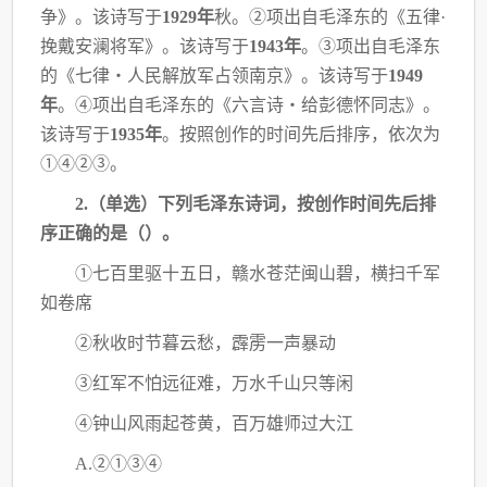
争》。该诗写于
1929年
秋。
②项出自
毛泽东的《五律·
挽戴安澜将军》。该诗写于
1943年
。③项出自毛泽东
的《七律・人民解放
军占领南京》。该诗写于
1949
年
。④项出自毛泽东的《六言诗・给彭德怀同志》。
该诗写于
1935年
。按照创作的时间先后排序，依次为
①④②③。
2.（单选）下列毛泽东诗词，按创作时间先后排
序正确的是（）。
①七百里驱十五日，赣水苍茫闽山碧，横扫千军
如卷席
②秋收时节暮云愁，霹雳一声暴动
③红军不怕远征难，万水千山只等闲
④钟山风雨起苍黄，百万雄师过大江
A.②①③④