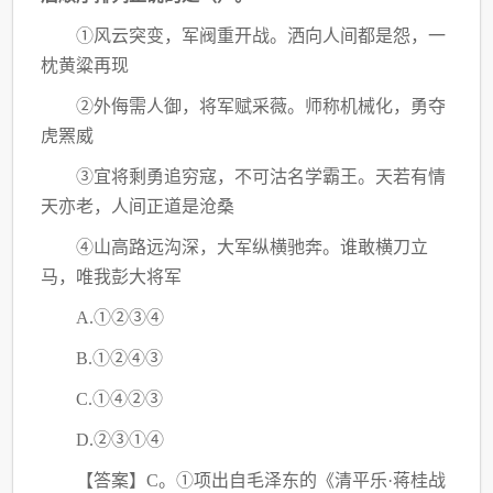
①风云突变，军阀重开战。洒向人间都是怨，一
枕黄粱再现
②外侮需人御，将军赋采薇。师称机械化，勇夺
虎罴威
③宜将剩勇追穷寇，不可沽名学霸王。天若有情
天亦老，人间正道是沧桑
④山高路远沟深，大军纵横驰奔。谁敢横刀立
马，唯我彭大将军
A.①②③④
B.①②④③
C.①④②③
D.②③①④
【答案】
C。①项出自毛泽东的《清平乐·蒋桂战