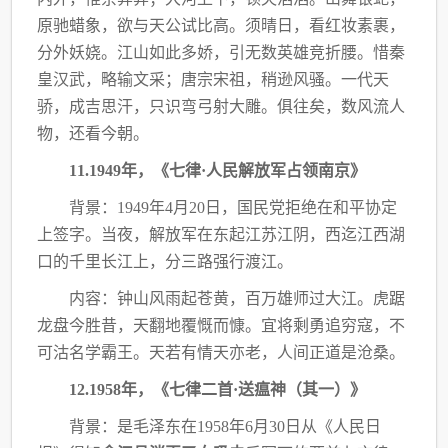
原驰蜡象，欲与天公试比高。须晴日，看红妆素裹，
分外妖娆。江山如此多娇，
引无数英雄竞折腰。惜秦
皇汉武，略输文采；唐宗宋祖，稍逊风骚。一代天
骄，成吉思汗，
只识弯弓射大雕。俱往矣，数风流人
物，还看今朝。
11.1949年，《七律·人民解放军占领南京》
背景：
1949年4月20日，国民党拒绝在和平协定
上签字。当夜，解放军在东起江苏江
阴，西迄江西湖
口的千里长江上，分三路强行渡江。
内容：钟山风雨起苍黄，百万雄师过大江。虎踞
龙盘今胜昔，天翻地覆慨而慷。宜将剩
勇追穷寇，不
可沽名学霸王。天若有情天亦老，人间正道是沧桑。
12.1958年，《七律二首·送瘟神（其一）》
背景：是毛泽东在
1958年6月30日从《人民日