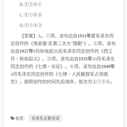
B.③②④①
C.②①④③
D.③①④②
【答案】
A。①项，该句出自
1931年
夏毛泽东同
志创作的《渔家傲·反第二次大“围剿”》。
②项，该句
出自
1927年
9月秋收起义后毛泽东同志创作的《西江
月・秋收起义》。③项，该
句出自
1935年
10月毛泽东
同志创作的《七律・长征》。④项，该句出自
1949年
4月毛泽东
同志创作的《七律・人民解放军占领南
京》。按照创作的时间先后排序，依次为
②①③④。
标签：
毛泽东主要诗词