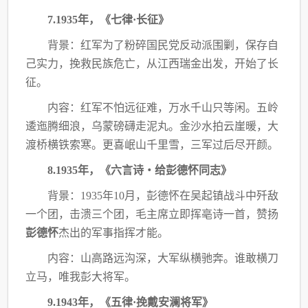
7.1935年，《七律·长征》
背景：红军为了粉碎国民党反动派围剿，保存自
己实力，挽救民族危亡，从江西瑞金出
发，开始了长
征。
内容：红军不怕远征难，万水千山只等闲。五岭
逶迤腾细浪，乌蒙磅礴走泥丸。金沙水
拍云崖暖，大
渡桥横铁索寒。更喜岷山千里雪，三军过后尽开颜。
8.1935年，《六言诗・给彭德怀同志》
背景：
1935年10月，彭德怀在吴起镇战斗中歼敌
一个团，击溃三个团，毛主席立即挥
亳诗一首，赞扬
彭德怀
杰出的军事指挥才能。
内容：山高路远沟深，大军纵横驰奔。谁敢横刀
立马，唯我彭大将军。
9.1943年，《五律·挽戴安澜将军》