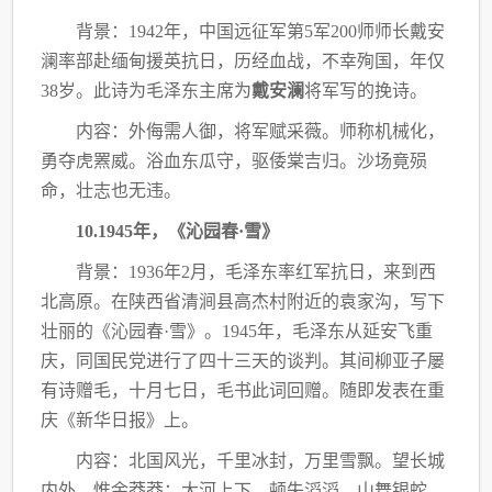
背景：
1942年，中国远征军第5军200师师长戴安
澜率部赴缅甸援英抗日，历经血战，
不幸殉国，年仅
38岁。此诗为毛泽东主席为
戴安澜
将军写的挽诗。
内容：外侮需人御，将军赋采薇。师称机械化，
勇夺虎罴威。浴血东瓜守，驱倭棠吉归。
沙场竟殒
命，壮志也无违。
10.1945年，《沁园春·雪》
背景：
1936年2月，毛泽东率红军抗日，来到西
北高原。在陕西省清涧县高杰村附近的
袁家沟，写下
壮丽的《沁园春·雪》。
1945年，毛泽东从延安飞重
庆，同国民党进行了四十三天的谈判。其间柳亚子屡
有诗赠
毛，十月七日，毛书此词回赠。随即发表在重
庆《新华日报》上。
内容：北国风光，千里冰封，万里雪飘。望长城
内外，惟余莽莽；大河上下，顿失滔滔。
山舞银蛇，