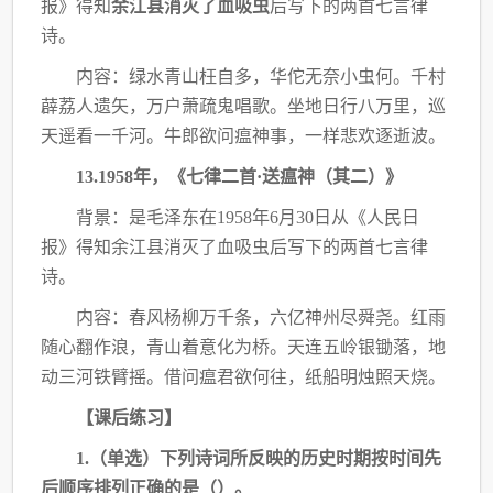
报》得知
余江县消灭了血吸虫
后写下的
两首七言律
诗。
内容：绿水青山枉自多，华佗无奈小虫何。千村
薜荔人遗矢，万户萧疏鬼唱歌。坐地日
行八万里，巡
天遥看一千河。牛郎欲问瘟神事，一样悲欢逐逝波。
13.1958年，《七律二首·送瘟神（其二）》
背景：是毛泽东在
1958年6月30日从《人民日
报》得知余江县消灭了血吸虫后写下的
两首七言律
诗。
内容：春风杨柳万千条，六亿神州尽舜尧。红雨
随心翻作浪，青山着意化为桥。天连五
岭银锄落，地
动三河铁臂摇。借问瘟君欲何往，纸船明烛照天烧。
【课后练习】
1.（单选）下列诗词所反映的历史时期按时间先
后顺序排列正确的是（）。