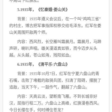
不周山下红旗乱。
5.1935年，《忆秦娥·娄山关》
背景：
1935年遵义会议后，在一个叫“鸡鸣三省”
的村庄，博古把军事指挥权移交给毛
泽东。红军在娄
山关周围歼敌两个师。
内容：西风烈，长空雁叫霜晨月。霜晨月，马蹄
声碎，喇叭声咽。雄关漫道真如铁，而
今迈步从头
越。从头越，苍山如海，残阳如血。
6.1935年，《清平乐·六盘山》
背景：
1935年10月7日，红军在宁夏六盘山的青
石嘴，击败了堵截的敌骑兵团，扫清
了阻碍，摆脱了
追敌，当天下午，一鼓作气，翻越了六盘山。
内容：天高云淡，望断南飞雁。不到长城非好
汉，屈指行程二万。六盘山上高峰，红旗漫卷西风。
今日长缨在手，何时缚住苍龙？