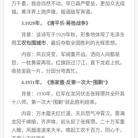
万千重，我自岿然不动。早已森严壁垒，
更加众志成
城。黄洋界上炮声隆，报道敌军宵遁。
3.1929年，《清平乐·蒋桂战争》
背景：该诗写于
1929年秋，形象地体现了毛泽东
用
工农包围城市
，最后夺取全国胜利的
光辉思想。
内容：
风云突变，军阀重开战。洒向人间都是
怨，一枕黄粱再现。
红旗跃过汀江，直下龙岩上杭。
收拾金瓯一片，分田分地真忙。
4.1931年，《渔家傲·反第一次大“围剿”》
背景：
1930年，红军在龙冈伏击张辉瓒并全歼其
十八师。第一次大“围剿”就此胜利结
束。
内容：万木霜天红烂漫，天兵怒气冲霄汉。雾满
龙冈千嶂暗，齐声唤，前头捉了张辉瓒。
二十万军重
入赣，风烟滚滚来天半。唤起工农千百万，同心干，