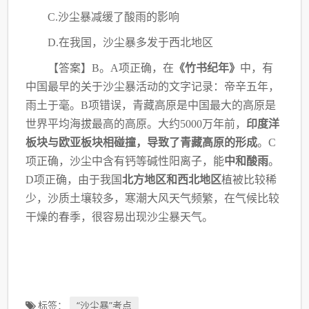
C.沙尘暴减缓了酸雨的影响
D.在我国，沙尘暴多发于西北地区
【答案】
B。A项正确，在
《竹书纪年》
中，有
中国最早的关于沙尘暴活动的文字记录：
帝辛五年，
雨土于毫。B项错误，青藏高原是中国最大的高原是
世界平均海拔最高的高原。
大约5000万年前，
印度洋
板块与欧亚板块相碰撞，导致了青藏高原的形成
。C
项正确，沙尘
中含有钙等碱性阳离子，能
中和酸雨
。
D项正确，由于我国
北方地区和西北地区
植被比较稀
少，沙质土壤较多，寒潮大风天气频繁，在气候比较
干燥的春季，很容易出现沙尘暴天气。
标签：
“沙尘暴”考点