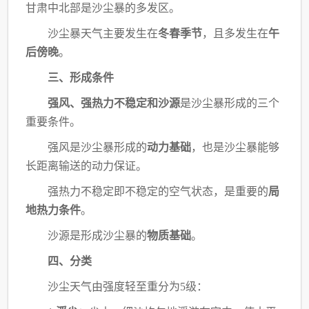
甘肃中北部是沙尘暴的多发区。
沙尘暴天气主要发生在
冬春季节
，且多发生在
午
后傍晚
。
三、形成条件
强风、强热力不稳定和沙源
是沙尘暴形成的三个
重要条件。
强风是沙尘暴形成的
动力基础
，也是沙尘暴能够
长距离输送的动力保证。
强热力不稳定即不稳定的空气状态，是重要的
局
地热力条件
。
沙源是形成沙尘暴的
物质基础
。
四、分类
沙尘天气由强度轻至重分为
5级：