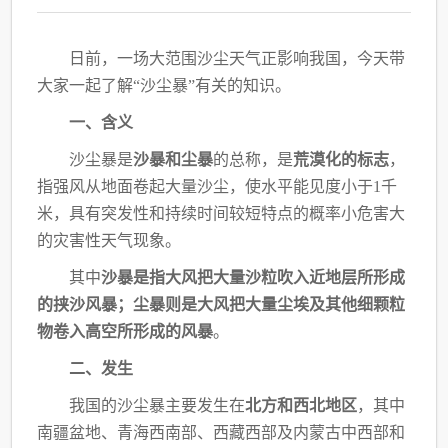
日前，一场大范围沙尘天气正影响我国，今天带
大家一起了解
“沙尘暴”有关的知识。
一、含义
沙尘暴是
沙暴和尘暴
的总称，是
荒漠化的标志
，
指强风从地面卷起大量沙尘，使水平能
见度小于
1千
米，具有突发性和持续时间较短特点的概率小危害大
的灾害性天气现象。
其中
沙暴是指大风把大量沙粒吹入近地层所形成
的挟沙风暴；尘暴则是大风把大量尘埃
及其他细颗粒
物卷入高空所形成的风暴
。
二、发生
我国的沙尘暴主要发生在
北方和西北地区
，其中
南疆盆地、青海西南部、西藏西部及内
蒙古中西部和