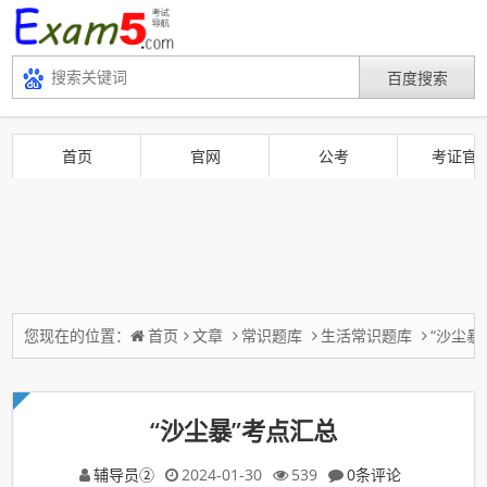
首页
官网
公考
考证官
您现在的位置：
首页
文章
常识题库
生活常识题库
“沙尘暴
“沙尘暴”考点汇总
辅导员②
2024-01-30
539
0条评论