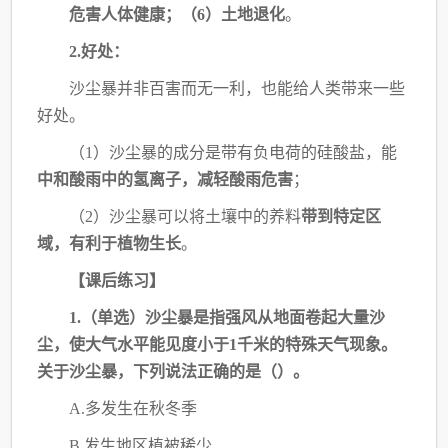
危害人体健康；（
6）土地退化
。
2.好处：
沙尘暴并非百害而无一利，也能给人类带来一些
好处。
（
1）沙尘暴的成分是带有负电荷的硅酸盐，能
中和酸雨中的氢离子，减轻酸雨危害
；
（
2）沙尘暴可以将土壤中的养料
带到特定区
域，有利于植物生长
。
【课后练习】
1.（单选）沙尘暴是指强风从地面卷起大量沙
尘，使大气水平能见度小于1千米的特殊
天气现象。
关于沙尘暴，下列说法正确的是（）。
A.多发生在秋冬季
B.发生地区植被稀少