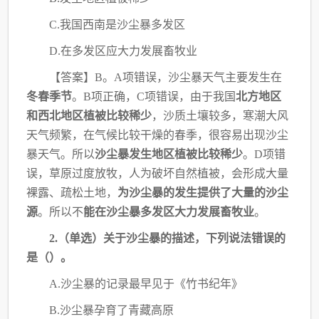
C.我国西南是沙尘暴多发区
D.在多发区应大力发展畜牧业
【答案】
B。A项错误，沙尘暴天气主要发生在
冬春季节
。
B项正确，C项错误，由于我
国
北方地区
和西北地区植被比较稀少
，沙质土壤较多，寒潮大风
天气频繁，在气候比较干燥
的春季，很容易出现沙尘
暴天气。所以
沙尘暴发生地区植被比较稀少
。D项错
误，草原过度
放牧，人为破坏自然植被，会形成大量
裸露、疏松土地，
为沙尘暴的发生提供了大量的沙尘
源
。所以不
能在沙尘暴多发区大力发展畜牧业
。
2.（单选）关于沙尘暴的描述，下列说法错误的
是（）。
A.沙尘暴的记录最早见于《竹书纪年》
B.沙尘暴孕育了青藏高原