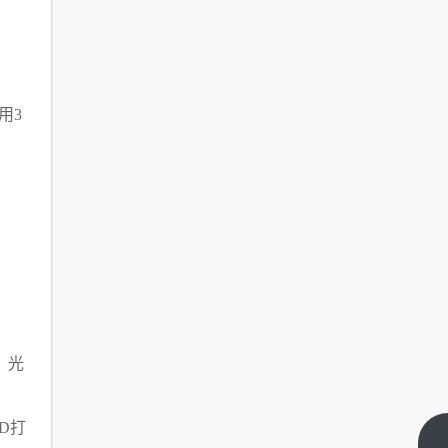
用3
、光
D打