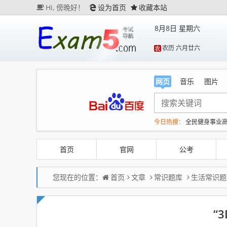
Hi,
傍晚好！
设为首页
收藏本站
8月8日 星期六
农历 六月廿六
网页
音乐
图片
今日热搜：
全民健身事业
生产也能“拼单”了
央视新
娜扎称眼睛恢复情况不太
首页
官网
公考
您现在的位置：
首页
文章
常识题库
生活常识题
“