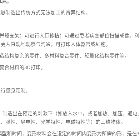
优点
。
，能够制造出传统方式无法加工的奇异结构。
的脊髓支架；可进行人耳移植；可通过患者
病变部位扫描成像，利
生更为直观地观
察与沟通；可打印人体器官或细胞。
制造结构复杂的零件、多材料复合零件、轻
量化结构零件等。
复合材料的3D打印。
进行量身定制。
术，制造出在预定的刺激下（如放入水中，
或者加热、加压、通电
色、弹性、导电
性、光学特性、电磁特性等）的三维物体。
模型和时间，变形材料会在设定的时间内变
形为所需的形，是在3