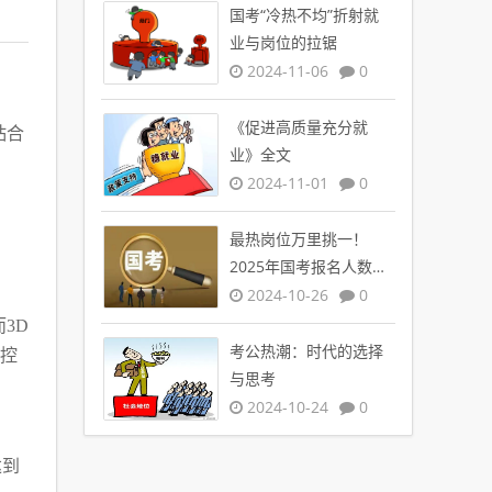
国考“冷热不均”折射就
业与岗位的拉锯
2024-11-06
0
《促进高质量充分就
粘合
业》全文
2024-11-01
0
最热岗位万里挑一！
2025年国考报名人数创
新高
2024-10-26
0
3D
考公热潮：时代的选择
脑控
与思考
2024-10-24
0
达到