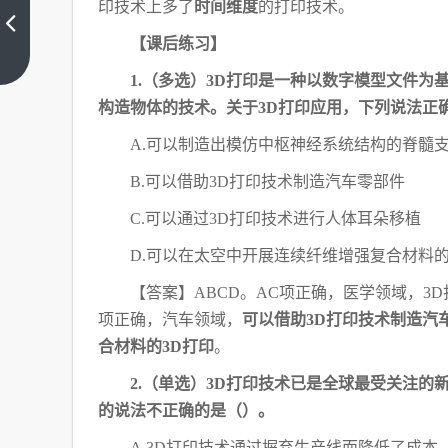
“铅
印技术上多了
时间维度
的打印技术。
笔
知
【课后练习】
上
识”
一
篇
1.（多选）3D打印是一种以数字模型文件
考
点
构造物体的技术。关于3D打印应用，下列说法正
汇
总
A.可以制造出模仿中枢神经系统结构的脊髓
B.可以借助3D打印技术制造汽车零部件
C.可以通过3D打印技术进行人体耳朵移植
D.可以在太空中开展连续纤维增强复合材料的
【答案】
ABCD。AC项正确，医学领域，3D
项正确，汽车领域，
可以借助3D打印技术制造汽
合材料的3D打印
。
2.（单选）3D打印技术已是全球最受关注的
的说法不正确的是（）。
A.3D打印技术通过摒弃生产线而降低了成本