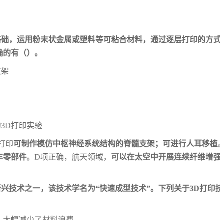
为基础，运用粉末状金属或塑料等可粘合材料，
通过逐层打印的方
确的有（）。
支架
3D打印实验
打印
可制作模仿中枢神经系统结构的脊髓支架；
可进行人耳移植
车零部件
。D项正确，
航天领域，
可以在太空中开展连续纤维增
新兴技术之一，该技术学名为“快速成型技
术”。下列关于3D打印
，大幅减少了材料浪费