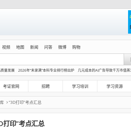
视频
地图
新闻
问答
微博
购物
高质量发展
2026年“未录满”本科专业排行榜出炉
几元成本的AI广告导致千万市值蒸
主播李秋莹孙亚鹏亮相
150元车上过夜费到底谁被做局了
台风白海豚到哪了
沈
妙
情侣在平潭拍日出时坠崖致一死一伤
考证官网
招聘
学习培训
学习资源
库
“3D打印”考点汇总
3D打印”考点汇总