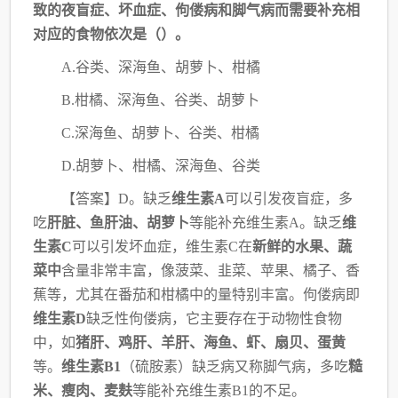
致的夜盲症、坏血症、佝偻病和脚气病
而需要补充相
对应的食物依次是（）。
A.谷类、深海鱼、胡萝卜、柑橘
B.柑橘、深海鱼、谷类、胡萝卜
C.深海鱼、胡萝卜、谷类、柑橘
D.胡萝卜、柑橘、深海鱼、谷类
【答案】
D。缺乏
维生素
A
可以引发夜盲症，多
吃
肝脏、鱼肝油、胡萝卜
等能补充维生素
A。缺乏
维
生素C
可以引发坏血症，维生素C在
新鲜的水果、蔬
菜中
含量非常丰富，像菠菜、
韭菜、苹果、橘子、香
蕉等，尤其在番茄和柑橘中的量特别丰富。佝偻病即
维生素D
缺乏性
佝偻病，它主要存在于动物性食物
中，如
猪肝、鸡肝、羊肝、海鱼、虾、扇贝、蛋黄
等。
维
生素B1
（硫胺素）缺乏病又称脚气病，多吃
糙
米、瘦肉、麦麸
等能补充维生素B1的不足。