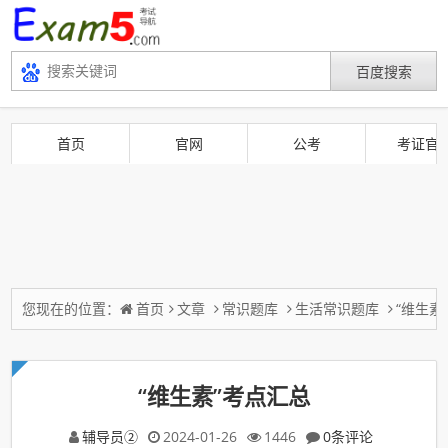
首页
官网
公考
考证官
您现在的位置：
首页
文章
常识题库
生活常识题库
“维生素
“维生素”考点汇总
辅导员②
2024-01-26
1446
0条评论