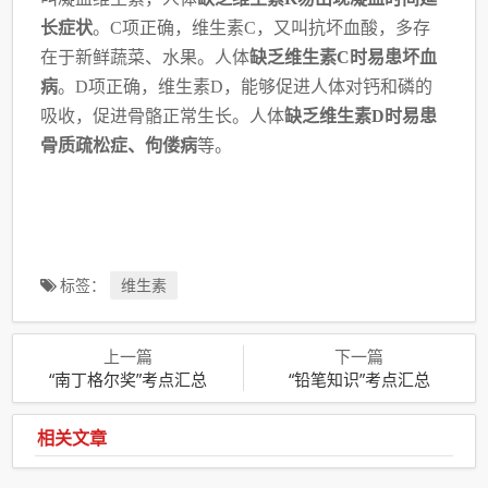
长症状
。C
项正确，维生素C，又叫抗坏血酸，多存
在于新鲜蔬菜、水果。人体
缺乏维生素C时易患坏
血
病
。D项正确，维生素D，能够促进人体对钙和磷的
吸收，促进骨骼正常生长。人体
缺乏维
生素D时易患
骨质疏松症、佝偻病
等。
标签：
维生素
上一篇
下一篇
“南丁格尔奖”考点汇总
“铅笔知识”考点汇总
相关文章