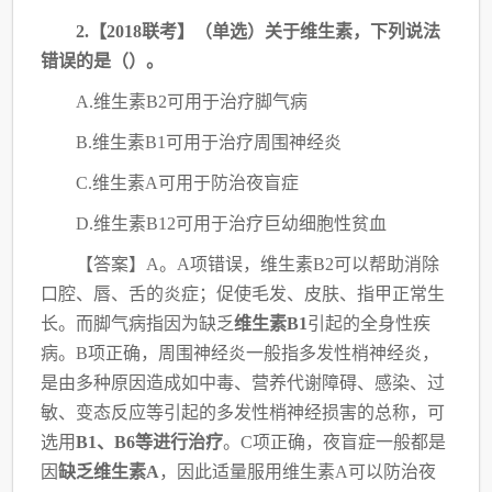
2.【2018联考】（单选）关于维生素，下列说法
错误的是（）。
A.维生素B2可用于治疗脚气病
B.维生素B1可用于治疗周围神经炎
C.维生素A可用于防治夜盲症
D.维生素B12可用于治疗巨幼细胞性贫血
【答案】
A。A项错误，维生素B2可以帮助消除
口腔、唇、舌的炎症；促使毛发、皮肤、
指甲正常生
长。而脚气病指因为缺乏
维生素B1
引起的全身性疾
病。B项正确，周围神经炎一
般指多发性梢神经炎，
是由多种原因造成如中毒、营养代谢障碍、感染、过
敏、变态反应等
引起的多发性梢神经损害的总称，可
选用
B1、B6等进行治疗
。C项正确，夜盲症一般都是
因
缺乏维生素A
，因此适量服用维生素A可以防治夜