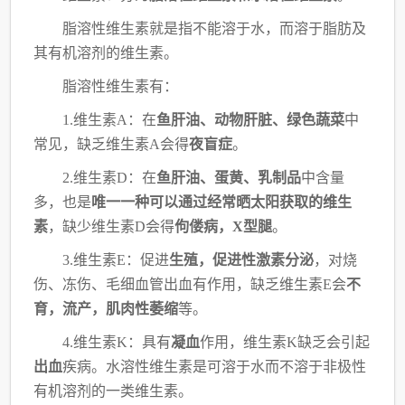
脂溶性维生素就是指不能溶于水，而溶于脂肪及
其有机溶剂的维生素。
脂溶性维生素有：
1.维生素A：在
鱼肝油、动物肝脏、绿色蔬菜
中
常见，缺乏维生素
A会得
夜盲症
。
2.维生素D：在
鱼肝油、蛋黄、乳制品
中含量
多，也是
唯一一种可以通过经常晒太阳获
取的维生
素
，缺少维生素D会得
佝偻病，X型腿
。
3.维生素E：促进
生殖，促进性激素分泌
，对烧
伤、冻伤、毛细血管出血有作用，缺乏
维生素E会
不
育，流产，肌肉性萎缩
等。
4.维生素K：具有
凝血
作用，维生素
K缺乏会引起
出血
疾病。
水溶性维生素是可溶于水而不溶于非极性
有机溶剂的一类维生素。