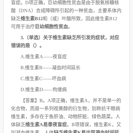
盲症。D项正确，巨幼细胞性贫血是由于脱
氧核糖核
酸（DNA）合成障碍所引起的一种贫血，主要系体内
缺乏
维生素B12
和（或）叶酸所
致，因此维生素B12
可用于治疗
巨幼细胞性贫血
。
3.（单选）关于维生素缺乏所引发的症状，对应
错误的是（）。
A.维生素A——夜盲症
B.维生素B——凝血时间延长
C.维生素C——坏血病
D.维生素D——佝偻病
【答案】
B。A项正确，维生素A，并不是单一的
化合物，而是一系列视黄醇的衍生物，
别称抗干眼病
维生素，多存在于鱼肝油、动物肝脏、绿色蔬菜。人
体缺乏
维生素A易患夜盲
症
。B项错误，维生素K，又
叫凝血维生素，人体
缺乏维生素K易出现凝血时间延