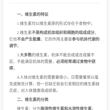
一、维生素的特征
1.维生素均以维生素原的形式存在于食物中；
2.维生素
不是构成机体组织和细胞的组成成分
，
它也
不会产生能量
，它的作用主要是
参
与机体代谢的
调节
；
3.
大多数
的维生素，机体不能合成或合成量不
足，不能满足机体的需要，
必须经常通过
食物中获
得
；
4.人体对维生素的需要量很小，日需要量常以毫
克或微克计算，但一旦缺乏就会引发相
应的维生素缺
乏症，对人体健康造成损害。
二、维生素的分类
维生素：分为
脂溶性维生素和水溶性维生素
。