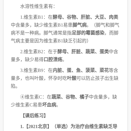
水溶性维生素有：
1.维生素B1：在
酵母、谷物、肝脏、大豆、肉类
中含量多，缺少维生素
B1易患
脚气病
。
（脚气和脚气
病不是一种病。脚气通常是指
足部的霉菌感染
，而脚
气病主要是因为维生素B1
缺乏引起的）
2.维生素B2：在于
酵母、肝脏、蔬菜、蛋类
中含
量多，缺少易得
口腔溃疡
。
3.维生素B9：在
内脏、蛋、鱼、菠菜、菜花
等含
量多，也叫叶酸，怀孕时吃
叶酸
可以防
止孩子出生缺
陷。
④维生素C：在
蔬菜、谷物、橘子
中含量多，缺
少维生素
C易患
坏血病
。
【课后练习】
1.【2021北京】（单选）为治疗由维生素缺乏导