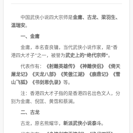
中国武侠小说四大宗师是
金庸、古龙、梁羽生、
温瑞安
。
一、金庸
金庸，本名查良镛，当代武侠小说作家，是
“香
港四大才子”之一，被誉为
武史上的
“绝
代宗师”
。
代表作有：
《射雕英雄传》《神雕侠侣》《倚天
屠龙记》《天龙八部》《笑傲江湖》《鹿
鼎记》《雪
山飞狐》《书剑恩仇录》
等。
注：香港四大才子指的是香港四名出色文人，分
别为金庸、倪匡、黄霑和蔡澜。
二、古龙
古龙，原名熊耀华，
新派武侠小说泰斗
。