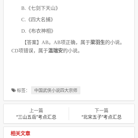
B.《七剑下天山》
C.《四大名捕》
D.《布衣神相》
【答案】
AB。AB项正确，属于
梁羽生
的小说。
CD项错误，属于
温瑞安
的小说。
标签：
中国武侠小说四大宗师
上一篇
下一篇
“三山五岳”考点汇总
“北宋五子”考点汇总
相关文章