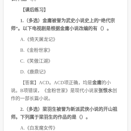
【课后练习】
1.（多选）金庸被誉为武史小说史上的“绝代宗
师”。以下电视剧是根据金庸小说改编
的有（）。
A.《倚天屠龙记》
B.《金粉世家》
C.《笑傲江湖》
D.《鹿鼎记》
【答案】
ACD。ACD项正确，均是
金庸
的小
说。
B项错误，《金粉世家》是现代小说家
张
恨水
创
作的一部长篇小说。
2.（多选）梁羽生被誉为新派武侠小说的开山祖
师。下列属于梁羽生的作品的是（）。
A.《白发魔女传》