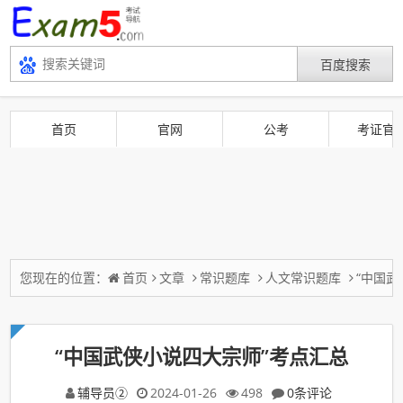
首页
官网
公考
考证官
您现在的位置：
首页
文章
常识题库
人文常识题库
“中国武
“中国武侠小说四大宗师”考点汇总
辅导员②
2024-01-26
498
0条评论