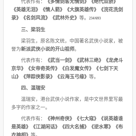
代表作有：
《多情剑客无情剑》《绝代双骄》
《英雄无泪》《情人箭》《大旗英雄传》
《浣花洗剑
录》《名剑风流》《武林外史》
等。
234
/
693
三、梁羽生
梁羽生，原名陈文统，中国著名武侠小说家，被
誉为
新派武侠小说的开山祖师
。
代表作有：
《武当一剑》《武林三绝》《龙虎斗
京华》《女帝奇英传》《白发魔女传》
《七剑下天
山》《萍踪侠影录》《云海玉弓缘》
等。
四、温瑞安
温瑞安，港台武侠小说作家，是中文世界里写最
多字的作家之一。
代表作有：
《神州奇侠》《七大寇》《说英雄谁
是英雄》《江湖闲话》《四大名捕》《逆
水寒》《布
衣神相》
等。