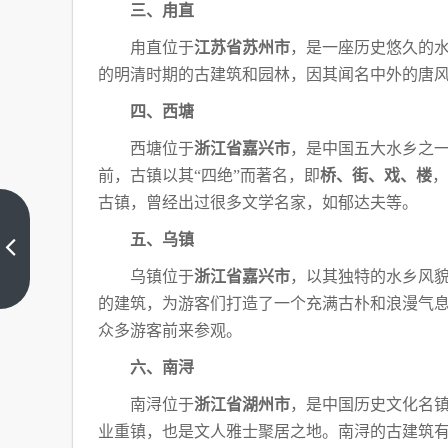
三、甪直
甪直位于
江苏省苏州市
，是一座历史悠久的
的明清时期的古建筑和园林，因其闻名中外的唐
四、西塘
西塘位于
浙江省嘉兴市
，是中国五大水乡之
前，古镇以其“四绝”而著名，即
桥、街、戏、楼
，
古镇，曾经出过很多文学名家，如
郁达夫等。
“四
五、乌镇
大
书
上
乌镇位于
浙江省嘉兴市
，以其独特的水乡风
院”
一
篇
的建筑，为游客们打造了一个充满古朴和浪漫气
考
点
众多游客前来参观。
汇
总
六、南浔
南浔位于
浙江省湖州市
，是中国历史文化名
业重镇，也是文人雅士聚居之地。南浔的古建筑