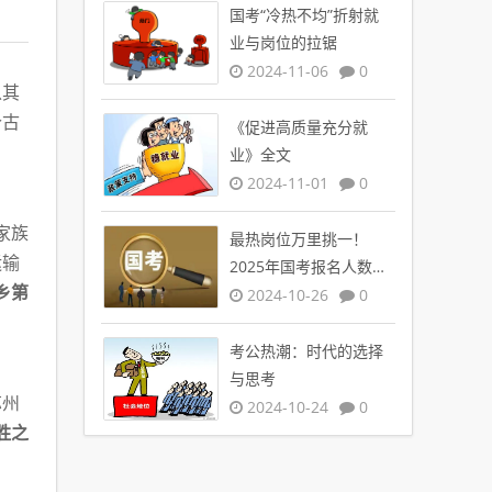
国考“冷热不均”折射就
业与岗位的拉锯
2024-11-06
0
以其
个古
《促进高质量充分就
业》全文
2024-11-01
0
家族
最热岗位万里挑一！
运输
2025年国考报名人数创
乡第
新高
2024-10-26
0
考公热潮：时代的选择
与思考
苏州
2024-10-24
0
胜之