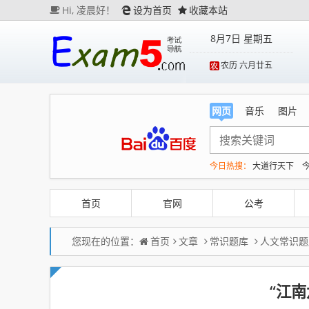
Hi,
凌晨好！
设为首页
收藏本站
8月7日 星期五
农历 六月廿五
网页
音乐
图片
今日热搜：
大道行天下
今
越来越多高分考生放弃98
台风白海豚体型变大近似1
首页
官网
公考
您现在的位置：
首页
文章
常识题库
人文常识题
“江