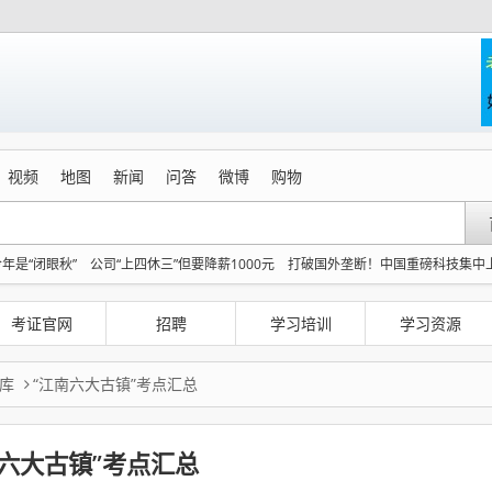
视频
地图
新闻
问答
微博
购物
年是“闭眼秋”
公司“上四休三”但要降薪1000元
打破国外垄断！中国重磅科技集中
5选警校
为何年轻人不愿学医了
宇树科技IPO 一批90后千万富豪或诞生
3个浙江面积
27岁女子成组织卖淫集团主犯被通缉
日本网红自杀案在韩国引发很
考证官网
招聘
学习培训
学习资源
库
“江南六大古镇”考点汇总
南六大古镇”考点汇总