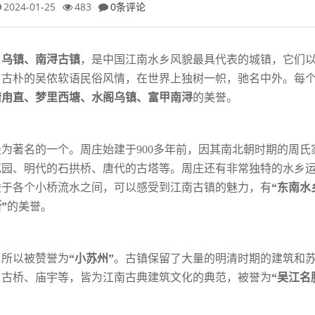
2024-01-25
483
0条评论
、乌镇、南浔古镇
，是中国江南水乡风貌最
具代表的城镇，它们
、古朴的吴侬软语
民俗风情，在世界上独树一帜，驰名中外。
每
情甪直、梦里西塘、水阁乌镇、
富甲南浔
的美誉。
最为著名的一个。周庄始建于
900多年前，
因其南北朝时期的周氏
花园、明代的石
拱桥、唐代的古塔等。周庄还有非常独特的水乡
梭于各个小桥流水之间，可以感受到江南古镇的魅力，有
“东南水
”
的美誉。
，所以被赞誉为
“小苏州”
。古镇保留了大
量的明清时期的建筑和
、古桥、庙宇等，
皆为江南古典建筑文化的典范，被誉为
“吴江名