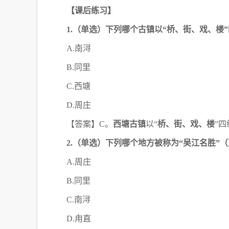
【课后练习】
1.（单选）下列哪个古镇以“桥、街、戏、楼
A.南浔
B.同里
C.西塘
D.周庄
【答案】
C。
西塘古镇
以
“
桥、街、戏、楼
”
2.（单选）下列哪个地方被称为“吴江名胜”
A.周庄
B.同里
C.南浔
D.甪直