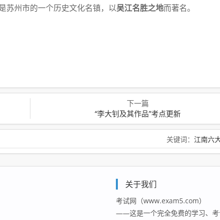
是苏州市的一个历
史文化名镇，以
吴江名胜之地
而著名。
下一篇
“李大钊及其作品”考点更新
关键词：
江南六
关于我们
考试网（www.exam5.com）
——这是一个完全免费的学习、考