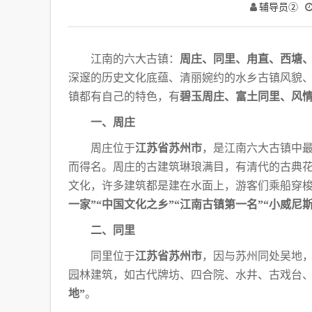
辅导员②
江南的六大古镇：
周庄、同里、甪直、西塘
深邃的历史文化底蕴、清丽婉约的水乡古镇风貌
镇都有自己的特色，有
碧玉周庄、富土同里、风
一、周庄
周庄位于
江苏省苏州市
，是江南六大古镇中
而得名。周庄的古建筑琳琅满目，有清代的古典
文化，许多建筑都是建在水面上，游客
们乘船穿
一家”“中
国文化之乡”“江南古镇第一名”“小威尼斯
二、同里
同里位于
江苏省苏州市
，因与苏州同处吴地
园林建筑，如古代牌坊、四合院、水井、古戏台
地”
。