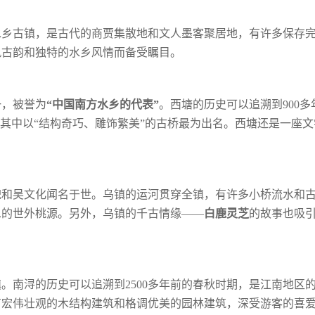
水乡古镇，是古代的商贾集散地和文人墨客
聚居地，有许多保存
风古韵和独特的水
乡风情而备受瞩目。
一，被誉为
“中国南方水乡的代表”
。西塘
的历史可以追溯到900多
其中以“结
构奇巧、雕饰繁美”的古桥最为出名。西塘还是一座文
貌和吴文化闻名于世。乌镇的运河贯穿全镇，
有许多小桥流水和
息的世外桃源。另外，
乌镇的千古情缘——
白鹿灵芝
的故事也吸
镇。南浔的历史可以追溯到
2500多年前的春
秋时期，是江南地区
有宏伟壮观的木结
构建筑和格调优美的园林建筑，深受游客的喜