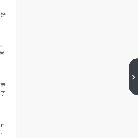
完好
年
学
“李
大
钊
下
古老
及
一
篇
引了
其
作
品”
考
点
的商
更
新
爱。