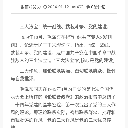
辅导员②
2024-01-12
492
0条评论
三大法宝：
统一战线、武装斗争、党的建设
。
1939年10月，毛泽东在撰写
《
<共产党人>发刊
词》
、论述新民主主义理论时，指出：
“统一战线、
武装斗争、党的建设，是中国共产党在中国革命中战
胜敌人的三个法宝”。“三
大法宝”的核心是
党的建设
。
三大作风：
理论联系实际、密切联系群众、批评
与自我批评
。
毛泽东同志在
1945年4月24日党的第七次全国代
表大会上所作的
《论联合政府》
的政
治报告中总结了
二十四年党建的基本经验，第一次提出了党的三大作
风的理论，即理论联系
实际，密切联系群众、批评和
自我批评的作风。党的三大作风是党的三大优良传
统。