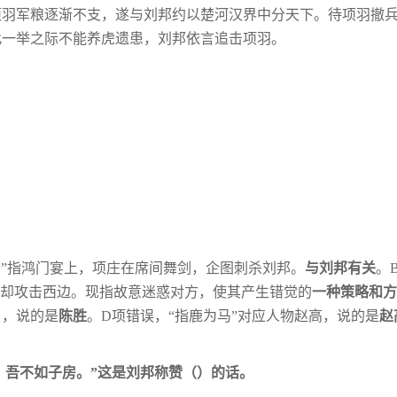
项羽军粮逐渐不支，遂与刘邦约以楚河汉界
中分天下。待项羽撤
此一举之际不能养虎
遗患，刘邦依言追击项羽。
公”指鸿门宴上，项庄在席间舞剑，企图刺
杀刘邦。
与刘邦有关
。
际却攻击西边。
现指故意迷惑对方，使其产生错觉的
一种策略和方
》，说的是
陈胜
。D项错误，“指鹿为马”对应人物赵高，说的是
赵
，吾不如子房。”这是刘邦称赞（
）的
话。