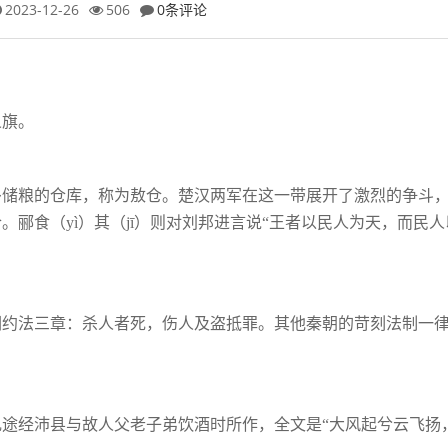
2023-12-26
506
0条评论
义旗。
多储粮的仓库，称为敖仓。楚汉两军在这一
带展开了激烈的争斗
。郦食（yì）其
（
jī）则对刘邦进言说“王者以民人为天，而民人
们约法三章：杀人者死，伤人及盗抵罪。其
他秦朝的苛刻法制一
乱途经沛县与故人父老子弟饮酒时所作，全
文是
“大风起兮云飞扬