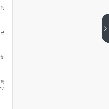
称为
“墨菲
定律”
自己
VS“帕
下一
金森
篇
定律”
VS“彼
得原
理”考
舞剑
点汇
总
续喝
为刀