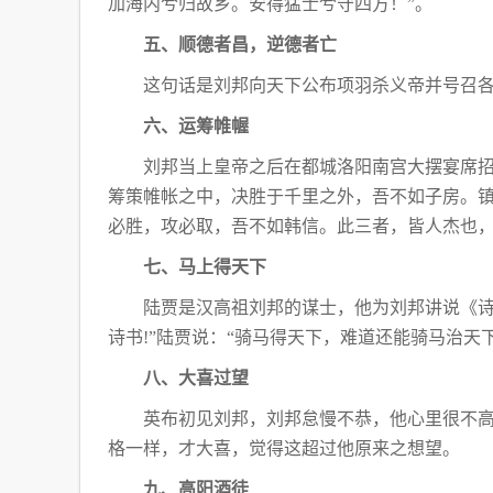
加海内兮归故乡。安得猛士兮守四方！”。
五、顺德者昌，逆德者亡
这句话是刘邦向天下公布项羽杀义帝并号召
六、运筹帷幄
刘邦当上皇帝之后在都城洛阳南宫大摆宴席
筹策帷帐之中，决胜于千里之外，吾不如子房。
必胜，攻必取，吾不如韩信。此三者，皆
人杰也
七、马上得天下
陆贾是汉高祖刘邦的谋士，他为刘邦讲说《
诗书!”陆贾说：“骑马得天下，难道还能骑马治天下
八、大喜过望
英布初见刘邦，刘邦怠慢不恭，他心里很不
格一样，才大喜，觉得这超过他原来之想望。
九、高阳酒徒