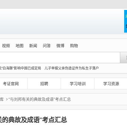
视频
地图
新闻
问答
微博
购物
风“白海豚”影响中国已成定局
儿子举报父亲伪造证件为私生子落户
键期这样做
大白兔奶糖经典糖纸海外走红
80后女柜员获聘4200亿银行副行长
台电器
伊朗总统：最高领袖决策过程遭人利用
母子在“天津之眼”海河边游玩时溺亡
考证官网
招聘
学习培训
学习资源
”造假抢功
库
“与刘邦有关的典故及成语”考点汇总
关的典故及成语”考点汇总