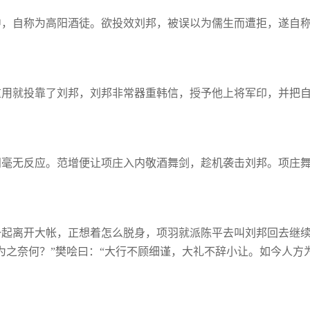
中，自称为高阳酒徒。欲投效刘邦，被误以
为儒生而遭拒，遂自
重用就投靠了刘邦，刘邦非常器重韩信，授
予他上将军印，并把
羽毫无反应。范增便让项庄入内敬酒舞剑，
趁机袭击刘邦。项庄
一起离开大帐，正想着怎么脱身，项羽就派
陈平去叫刘邦回去继
为之奈何？”樊
哙曰：
“大行不顾细谨，大礼不辞小让。如今人方