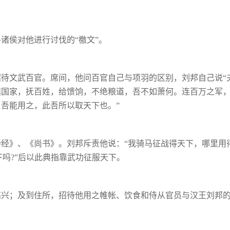
各诸侯对他进行讨伐的
“檄文”。
招待文武百官。席间，他问百官自己与项羽
的区别，刘邦自己说“
镇国家，抚百姓，
给馈饷，不绝粮道，吾不如萧何。连百万之军
，吾能用之，此吾所以取天下也。
”
诗经》、《尚书》。刘邦斥责他说：
“我骑
马征战得天下，哪里用
吗?”后以
此典指靠武功征服天下。
高兴；及到住所，招待他用之帷帐、饮食和
侍从官员与汉王刘邦