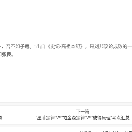
外，吾不如子房。”出自《史记·高祖本纪》，
是刘邦议论成败的一
如
张良
。
下一篇
总
“墨菲定律”VS“帕金森定律”VS“彼得原理”考点汇总