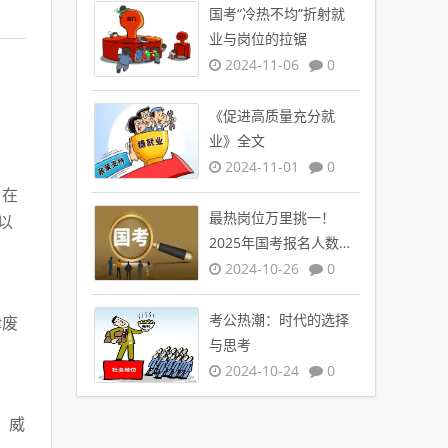
国考“冷热不均”折射就
业与岗位的拉锯
2024-11-06
0
《促进高质量充分就
业》全文
2024-11-01
0
，在
最热岗位万里挑一！
以
2025年国考报名人数创
新高
2024-10-26
0
考公热潮：时代的选择
律废
与思考
2024-10-24
0
，威