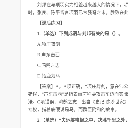
刘邦在与项羽实力相差越来越大的情况下，
时，张良、陈平皆言项羽已为强弩之末，胜败在
【课后练习】
1.（单选）下列成语与刘邦有关的是（
）。
A.项庄舞剑
B.声东击西
C.鸿鹄之志
D.指鹿为马
【答案】
A。A项正确，“项庄舞剑，意在沛
错误，“声东击西”是指表面声称要攻击东边而实
法
。C项错误，鸿鹄之志，出自《史记·陈
涉世家
专权，指着鹿
硬说是马，而群臣附和的故事。
2.（单选）“夫运筹帷幄之中，决胜千里之外