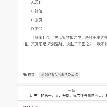
A.萧何
B.韩信
C.张良
D.樊哙
【答案】
C。“夫运筹帷幄之中，决胜千里之
话。其意思是:筹划谋略，决胜于千里之外，我不
标签：
与刘邦有关的典故及成语
上一篇
历史上的第一、最、开端、标志性等事件考点汇