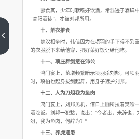
郦食其，少年时就嗜好饮酒，常混迹于酒肆
“高阳酒徒”，才被刘邦所用。
历史
十、解衣推食
上的
第
楚汉相争时，韩信因为在项羽的手下得不到
上一
一、
篇
的衣服脱下来给他穿，把好菜好饭让给他吃。
最、
开
十一、项庄舞剑意在沛公
端、
标志
鸿门宴上，范增频繁暗示项羽杀刘邦，可项
性等
时，项伯也起身拔剑起舞，用身子遮护刘邦。
事件
考点
十二、人为刀俎我为鱼肉
汇总
鸿门宴上，刘邦见机，借口上厕所拉着樊哙
酒吃饭。刘邦一犯愁，说出：“今者出，未辞也，
俎，我为鱼肉，何辞为？”
十三、养虎遗患