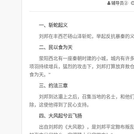
辅导员②
一、斩蛇起义
刘邦在丰西芒砀山泽斩蛇，举起反抗暴秦的
二、民以食为天
荥阳西北有一座秦朝时建的小城，城内有许
项羽持续增兵，猛烈的攻击下，刘邦打算放弃敖仓
食为天。”
三、约法三章
刘邦到达灞上之后，召集当地的名士，和他
除，这使他得到了民心支持。
四、大风起兮云飞扬
出自刘邦的《大风歌》，是刘邦平定黥布叛