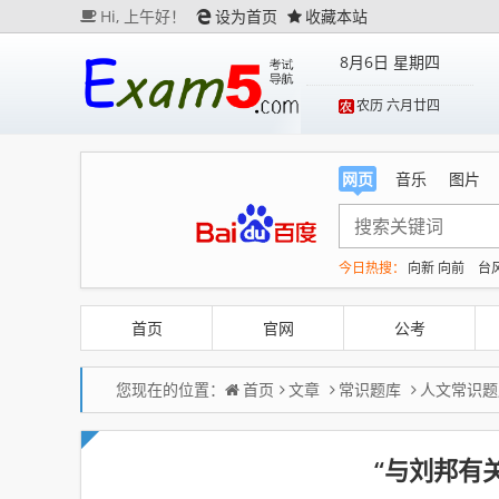
Hi,
上午好！
设为首页
收藏本站
8月6日 星期四
农历 六月廿四
网页
音乐
图片
今日热搜：
向新 向前
台
防大汛防强台风 多省份关
女子利用漏洞0元买了3千
首页
官网
公考
曝《蜘蛛侠》替身“河南弟
您现在的位置：
首页
文章
常识题库
人文常识题
“与刘邦有