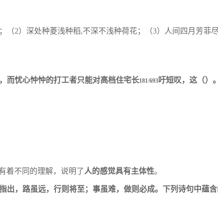
；（2）深处种菱浅种稻,不深不浅种荷花；
（
3）人间四月芳菲尽
值，而忧心忡忡的打工者只能对高档住宅长
吁短叹，这（
）
181
/
693
有着不同的理解，说明了
人的感觉具有主体
性
。
词中指出，路虽远，行则将至；事虽难，做则
必成。下列诗句中蕴含