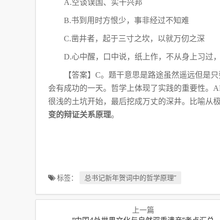
A.空谈误国、实干兴邦
B.书到用时方恨少，事非经过不知难
C.凿井者，起于三寸之坎，以就万仞之深
D.心中醒，口中说，纸上作，不从身上习过
【答案】
C。题干意思是路途虽然遥远但是只
会有成功的一天。哲学上体现了实践的重要性。A
很浅的土坑开始，最后挖成万丈的深井。比
喻从
变的辩证关系原理
。
标签：
总书记新年贺词中的哲学原理”
上一篇