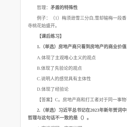
文
哲理：
矛盾的特殊性
化
与
例子：（
1）梅须逊雪三分白,雪却输梅一段香
自
寺桃花始盛开。
然
双
【课后练习】
重
遗
1.（单选）房地产商只看到房地产的商业价
产”
考
A.体现了主观唯心主义的观点
点
汇
B.体现了先验论的观点
总
C.说明人的感觉具有主体性
D.体现了经验论
【答案】
C。房地产商和打工者对于同一事物
2.（单选）习近平总书记在2023年新年贺
哲理与这句话不一致的是（
）。