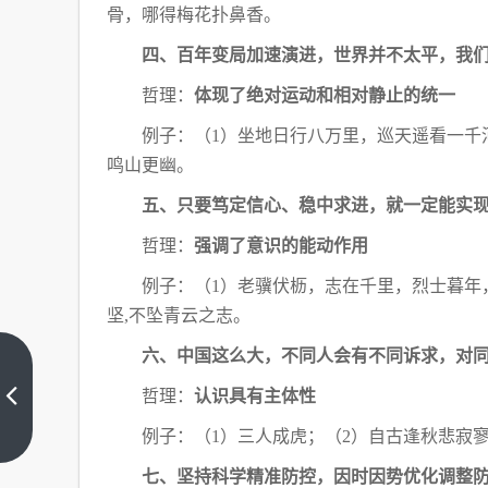
骨，哪得梅花扑鼻香。
四、百年变局加速演进，世界并不太平，我
哲理：
体现了绝对运动和相对静止的统一
例子：（
1）坐地日行八万里，巡天遥看一千
鸣山更幽。
五、只要笃定信心、稳中求进，就一定能实
哲理：
强调了意识的能动作用
例子：（
1）老骥伏枥，志在千里，烈士暮年
坚,不坠青云之志。
六、中国这么大，不同人会有不同诉求，对
“中
国
哲理：
认识具有主体性
4
上
例子：（
1）三人成虎；（2）自古逢秋悲寂
处
一
篇
世
七、坚持科学精准防控，因时因势优化调整
界