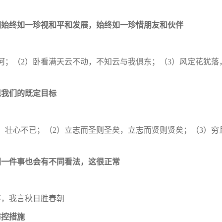
们始终如一珍视和平和发展，始终如一珍惜
朋友和伙伴
河；（2）卧看满天云不动，不知云与我俱
东；（
3）风定花犹落
现我们的既定目标
，壮心不已；（2）立志而圣则圣矣，立志
而贤则贤矣；（
3）穷
同一件事也会有不同看法，这很正常
寥，我言秋日胜春朝
防控措施