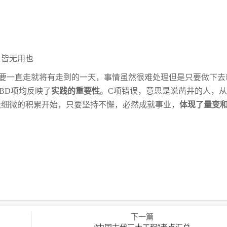
，皆无用也
要一直走就将有走到的一天，事情虽然很难
处理但是只要做下去
BD项均反映了
实践
的重要性
。C项错误，意思是说凿井的人，
极细微的积累开始，只要坚持不懈，必然成就事业，
体现了量变
下一篇