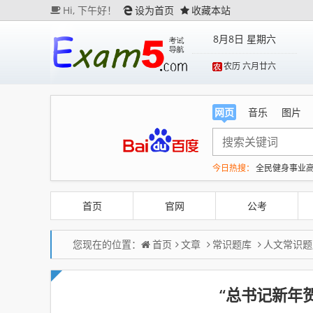
Hi,
下午好！
设为首页
收藏本站
8月8日 星期六
农历 六月廿六
网页
音乐
图片
今日热搜：
全民健身事业
央视新主播李秋莹孙亚鹏
河南刑案嫌犯被抓 逃窜时
首页
官网
公考
您现在的位置：
首页
文章
常识题库
人文常识题
“总书记新年