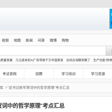
视频
地图
新闻
问答
微博
购物
高质量发展
几元成本的AI广告导致千万市值蒸发
台风白海豚到哪了
生产也能“拼单
亮相
150元车上过夜费到底谁被做局了
检测列车撞人致11死2伤 涉事单位被罚
沈
伤害多人
情侣在平潭拍日出时坠崖致一死一伤
考证官网
招聘
学习培训
学习资源
库
“总书记新年贺词中的哲学原理”考点汇总
贺词中的哲学原理”考点汇总