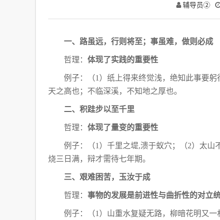
辅导员②
一、路虽远，行则将至；事虽难，做则必成
哲理：
体现了实践的重要性
例子：（
1）纸上得来终觉浅，绝知此事要躬
天之高也；不临深溪，不知地之厚也。
二、积跬步以至千里
哲理：
体现了量变的重要性
例子：（
1）千里之堤,溃于蚁穴；（2）太
烧三日满，辩才需待七年期。
三、艰难困苦，玉汝于成
哲理：
事物的发展是前进性与曲折性的对立
例子：（
1）山重水复疑无路，柳暗花明又一