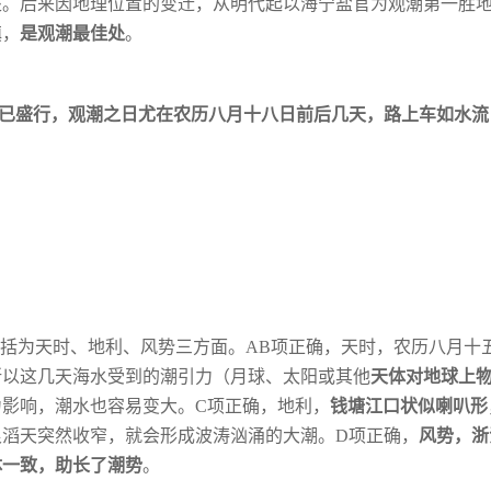
处。后来因地理位置的变迁，从明代起以海
宁盐官为观潮第一胜
镇，
是观潮最佳
处
。
就已盛行，观潮之日尤在农历八月十八日前
后几天，路上车如水流
概括为天时、地利、风势三方面。AB项正确，
天时，农历八月十
所以这几天海水受到
的潮引力（月球、太阳或其他
天体对地球上
力影响，潮水也容易变大。C项正确，地利，
钱塘江口状似喇叭形
浪滔天突然收窄，就会形成波涛汹涌的大潮。D项正确，
风势，
浙
体一致，助长了潮势
。