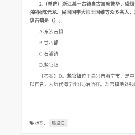
2.（单选）浙江某一古镇自古富庶繁华，盛
(宰相)陈元龙、民国国学大师王国维等众多名人
该古镇是（
）。
A.东沙古镇
B.甘八都
C.石浦镇
D.盐官镇
【答案】
D。
盐官镇
位于嘉兴市海宁市，是中
以官名，为历代海宁州(县)治所在。盐官镇地处
标签：
钱塘江