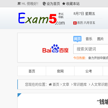
Hi,
傍晚好！
设为首页
收藏本站
8月7日 星期五
农历 六月廿五
网页
音乐
图片
今日热搜：
奋力开创中国
未来五年中国民航重磅规
《去你的岛》 观众哭崩
首页
官网
公考
您现在的位置：
首页
文章
常识题库
人文常识题
“钱