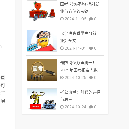
国考“冷热不均”折射就
业与岗位的拉锯
2024-11-06
0
《促进高质量充分就
业》全文
俗。
2024-11-01
0
最热岗位万里挑一！
2025年国考报名人数创
新高
2024-10-26
0
条直
头可
考公热潮：时代的选择
肚子
与思考
，层
2024-10-24
0