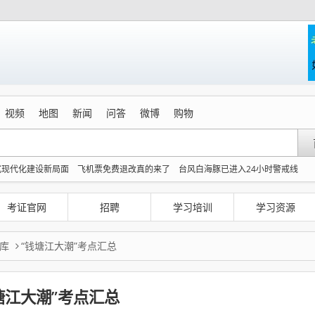
视频
地图
新闻
问答
微博
购物
式现代化建设新局面
飞机票免费退改真的来了
台风白海豚已进入24小时警戒线
划出炉
胡彦斌获《歌手2026》歌王
拼豆有多火 一公里内能有40家店
吴碧霞 降维
商家称1小时被20条差评后门店倒闭
百花奖开幕式 刘浩存独舞
考证官网
招聘
学习培训
学习资源
库
“钱塘江大潮”考点汇总
塘江大潮”考点汇总