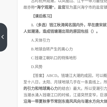
古时杭州观潮，以凤凰山、江干一带为最佳
故亦称
“海宁观潮”
。
盐官
现为嘉兴海宁市的盐官
【课后练习】
1.（多选）钱江秋涛闻名国内外，早在唐宋
人如潮涌，造成钱塘潮出现的原因包括（
）。
“国
际
A.天体引力
三
上
大
一
B.地球自转产生的离心力
篇
戏
曲
C.钱塘江喇叭口的特殊地形
节”
考
D.风势
点
汇
【答案】
ABCD。钱塘江大潮的成因，可以
总
至十八日，太阳、月球地球几乎在一条直线上，
的引力和地球离心力
的结合）最大。所以受
潮引
当潮水涌入钱塘江
口的时候，江道突然变窄，巨
沿海一带夏秋季节常刮东南风风向与潮水方向大