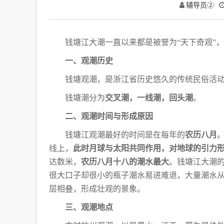
辅导员②
钱塘江大潮一直以来都是被誉为
“天下奇观”
一、观潮历史
钱塘观潮，是浙江省历史悠久的传统民俗活
钱塘潮分为
交叉潮，一线潮，回头潮
。
二、观潮时间与形成原因
钱塘江观潮最好的时间是在每年的
农历八月
线上，
此时月球与太阳共同作用，对地球的引力
达数米，
农历八月十八的潮水最大
。
钱塘江大潮
很大口
子却很小的瓶子潮水易进难退，大量潮水
层相叠，形成壮观的景象。
三、观潮地点