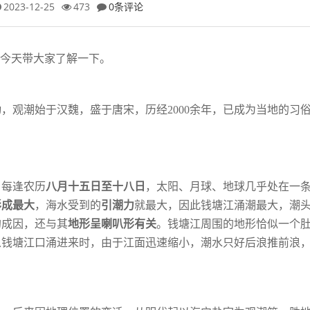
2023-12-25
473
0条评论
，今天带大家了解一下。
动，观潮始于汉魏，盛于唐宋，历经
2000余
年，已成为当地的习
。每逢农历
八月十五日至十八日
，太阳、月
球、地球几乎处在一
形成最大
，海水受
到的
引潮力
就最大，因此钱塘江涌潮最大，潮
的成因，还与其
地形呈喇叭形有关
。钱塘江周围的地形恰似一个
从钱塘江口涌进来时，由于江面迅速缩小，潮水只
好后浪推前浪