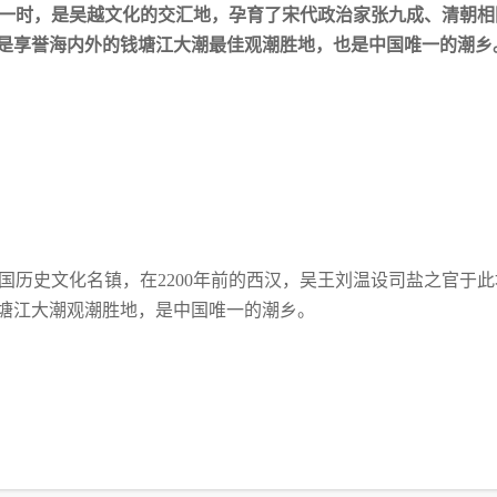
极一时，是吴越文化的交汇地，孕育了宋代
政治家张九成、清朝相
，是享誉海内外的
钱塘江大潮最佳观潮胜地，也是中国唯一的潮乡
国历史文化名镇，在
2200年前的西汉，吴
王刘温设司盐之官于此
钱塘江大潮观潮胜
地，是中国唯一的潮乡。