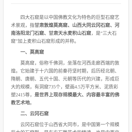
四大石窟是以中国佛教文化为特色的巨型石窟艺
术景观，指
甘肃敦煌莫高窟、山西大同
云冈石窟、河
南洛阳龙门石窟、甘肃天水麦积山石窟
，是“三大石
窟”加上麦积山石窟形成
的并称。
一、莫高窟
莫高窟，俗称千佛洞，坐落在河西走廊西端的敦
煌。它始建于十六国的前秦苻坚时期，
后历经北朝、
隋朝、唐朝、五代十国、元朝等历代的兴建，形成巨
大的规模，有洞窟735个，
壁画4.5万平方米、泥质彩
塑2415尊，
是世界上现存规模最大、内容最丰富的佛
教艺术地
。
二、云冈石窟
云冈石窟位于山西省大同市，是中国第一个规模