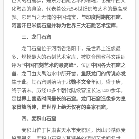
巨大的石窟群，是东方石雕艺术的精魂，
也是中西文
化融合的典范，代表着公元5-6世纪佛教艺术的最高成
就。它是当之无愧的中国
瑰宝，
与印度阿旃陀石窟、
阿富汗巴米扬石窟并称为世界三大石雕艺术宝库
。
三、龙门石窟
龙门石窟位于河南省洛阳市，是世界上造像最
多、规模最大的石刻艺术宝库，被联合国
教科文组织
评为
“中国石刻艺术的最高峰”
，位居
中国各大石窟之
首
。龙门由大禹治水中所
开凿，
鱼跃龙门的传说亦发
生于此
。其石窟则始凿于
北魏孝文帝
年间，盛于唐，
终于清末。
历经10多个朝代陆续营造长达1400余年，
是
世界上营造时间最长的石窟
。
龙门石窟造像多
为皇
家贵族所建，是世界上绝无仅有的皇家石窟
。
四、麦积山石窟
麦积山位于甘肃省天水市麦积区，因山形酷似麦
垛而得名。麦积山石窟以其精美的泥塑
艺术闻名世