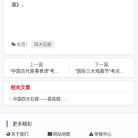
录》
。
标签：
四大石窟
上一篇
下一篇
“中国古代喜事表述”考点汇总
“国际三大戏曲节”考点汇总
相关文章
中国四大石窟——莫高窟、云冈石窟、龙门石窟、麦积山石窟
更多精彩
关于我们
网站地图
举报中心