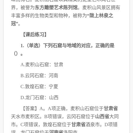
界，被誉为
东方雕塑艺术陈列馆
。麦积山风景区拥有
丰富多样的生物类型和物种，
被称为
“陇上林泉之
冠”
。
【课后练习】
1.（单选）下列石窟与地域的对应，正确的是
（
）。
A.麦积山石窟：甘肃
B.云冈石窟：河南
C.敦煌石窟：宁夏
D.龙门石窟：山西
【答案】
A。A项正确，麦积山石窟位于
甘肃省
天水市麦积区。
B项错误，云冈石窟位于
山西省
大同
市。C项错误，敦煌石窟位于
甘肃省
酒泉市。D项错
误，龙门石窟位于
河南省
洛阳
市。