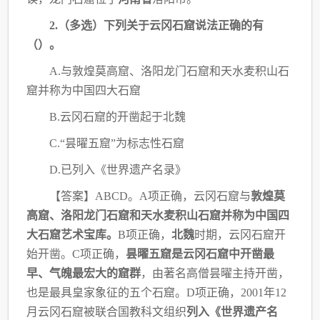
2.（多选）下列关于云冈石窟说法正确的有
（
）。
A.与敦煌莫高窟、洛阳龙门石窟和天水麦积山石
窟并称为中国四大石窟
B.云冈石窟的开凿起于北魏
C.“昙曜五窟”为标志性石窟
D.已列入《世界遗产名录》
【答案】
ABCD。A项正确，云冈石窟与
敦煌莫
高窟、洛阳龙门石窟和天水麦积山石窟并
称为中国四
大石窟艺术宝库。
B项正确，
北魏
时期，云冈石窟开
始开凿。C项正确，
昙曜五窟
是云冈石窟中开凿最
早、气魄最宏大的窟群
，由著名高僧昙曜主持开凿，
也是最具皇家象征
的五个石窟。D项正确，2001年12
月云冈石窟被联合国教科文组织
列入《世界遗产名