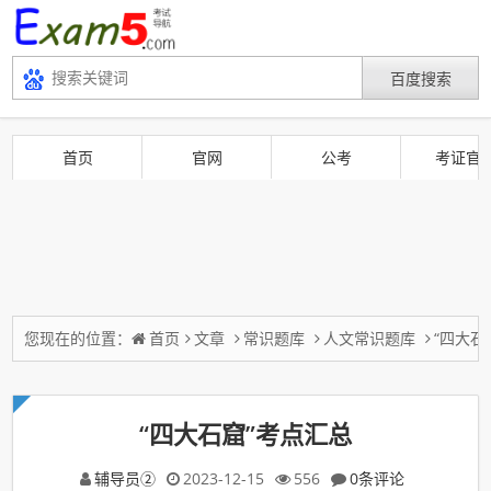
首页
官网
公考
考证官
您现在的位置：
首页
文章
常识题库
人文常识题库
“四大石
“四大石窟”考点汇总
辅导员②
2023-12-15
556
0条评论