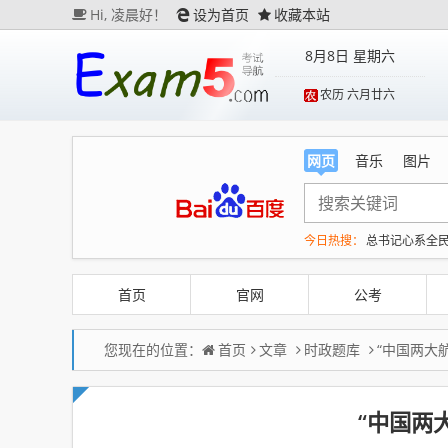
Hi,
凌晨好！
设为首页
收藏本站
8月8日 星期六
农历 六月廿六
网页
音乐
图片
今日热搜：
总书记心系全
今年第二强台风将带来多
以媒：穆杰塔巴被紧急送
首页
官网
公考
您现在的位置：
首页
文章
时政题库
“中国两大
“中国两