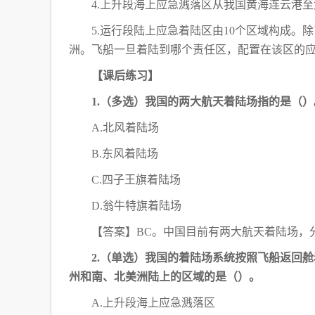
4.上升段海上应急溅落区从我国黄海连云港
点
汇
5.运行段陆上应急着陆区由10个区域构成。
总
洲。飞船一旦着陆到哪个责任区，配置在该区的
【课后练习】
1.（多选）我国的两大航天着陆场指的是（）
A.北风着陆场
B.东风着陆场
C.四子王旗着陆场
D.翁牛特旗着陆场
【答案】
BC。中国目前有两大航天着陆场，
2.（单选）我国的着陆场系统按照飞船返回
州和南、北美洲陆上的区域的是（
）。
A.上升段海上应急溅落区