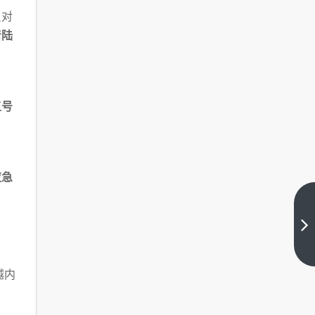
员对
着陆
五号
应急
哈
尔
并
下
国
一
篇
际
越内
冰
雪
节