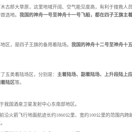
阿木古郎大草原，这里地域开阔、空气能见
度高，有利于搜救人
的首选地。
我国的
神舟一号至神舟十一号飞船，都在四子王旗主
部地区，是四子王旗的备用着陆场。
我国的
神舟十二号至神舟十
置了五类着陆场区，分别是：
主着陆场、副
着陆场、上升段陆上
回着陆区
等。
位于我国酒泉卫星发射中心东南部地区。
前沿火箭飞行地面航迹长约1860公里、宽
约
100公里的范围内跨
区。