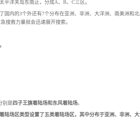
至太平洋关岛东南止，分成A、B、C三区。
除了国内的3个外还有7个分布在亚洲、非
洲、大洋洲、南美洲和北
应急搜救力量就
会迅速展开搜索。
。
分别是
四子王旗着陆场和东风着陆场
。
舱着陆场区类型设置了五类着陆场区，其中
分布于亚洲、非洲、大