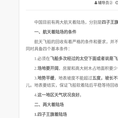
辅导员②
中国目前有两大航天着陆场，分别是
四子王
一、航天着陆场的条件
航天飞船的回收有着严格的条件和要求，并
同时具备四个基本条件：
1.必须在
飞船多次经过的太空下面或者说是飞
2.
场地要开阔
，房屋和高大树木占地面积要少
3.
地势平缓
，地表坡度不能超过
五度，坡长不
儿。地表要结实，保证飞船软着陆后平稳等待回
4.
这一地区天气状况良好
。
二、两大着陆场
1.四子王旗着陆场