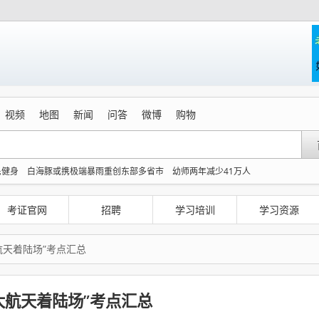
视频
地图
新闻
问答
微博
购物
民健身
白海豚或携极端暴雨重创东部多省市
幼师两年减少41万人
大影响
Kimi K3也失控了
费大厨“塌房”了吗
19.9元门票引爆76亿消费
医情况危急
搬家报价570元 要5060元才肯上楼
公务员医生休假了 窗口谁来值班
考证官网
招聘
学习培训
学习资源
航天着陆场”考点汇总
大航天着陆场”考点汇总