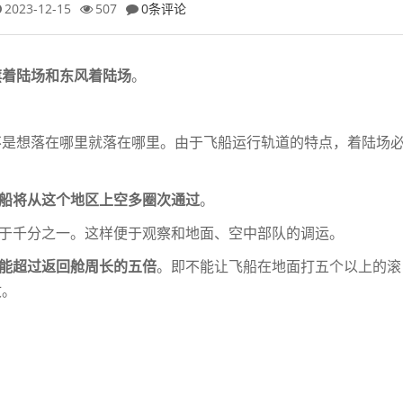
2023-12-15
507
0条评论
旗着陆场和东风着陆场
。
不是想落在哪里就落在哪里。由于飞船运行
轨道的特点，着陆场
船将从这个地区上空多圈次通过
。
于千分之一。这样便于观察和地面、空中
部队的调运。
能超过返回舱周长的五倍
。即不能让飞船
在地面打五个以上的滚
收。