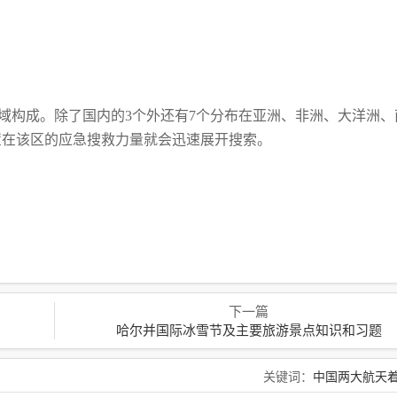
区域构成。除了国内的3个外还有7个分布
在亚洲、非洲、大洋洲、
置在该区的应急
搜救力量就会迅速展开搜索。
下一篇
哈尔并国际冰雪节及主要旅游景点知识和习题
关键词：
中国两大航天