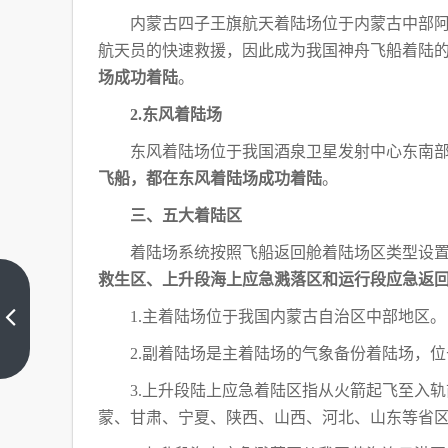
内蒙古四子王旗航天着陆场位于内蒙古中部
航天员的快速救援，因此成为我国神舟飞船着陆
场成功着陆
。
2.东风着陆场
东风着陆场位于我国酒泉卫星发射中心东南
飞船，都在东风着陆场成功着陆
。
三、五大着陆区
着陆场系统按照飞船返回舱着陆场区类型设
救生区、上升段海上应急溅落区和运行段应急返
“总
1.主着陆场位于我国内蒙古自治区中部地区。
书
记
上
2.副着陆场是主着陆场的气象备份着陆场，
四
一
篇
川
3.上升段陆上应急着陆区指从火箭起飞至入轨
考
察”
蒙、甘肃、宁夏、陕西、山西、河北、山东等省
考