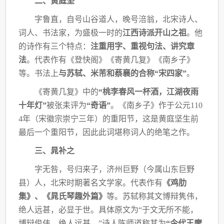
二、黄庭坚
字鲁直，自号山谷道人，晚号涪翁，北宋诗人、
词人、书法家，为盛极一时的
江西诗派
开山之祖
。他
的诗作有三个特点：
注重用字、重视句法、讲究章
法
。代表作有《登快阁》《寄
黄几复》《南乡子》
等。书法上
与苏轼、米芾和蔡襄的合称“宋四家”
。
《寄黄几复》中的
“桃李春风一杯酒，江湖夜雨
十年灯”
被张耒评为
“奇语”
。《南乡
子》作于公元110
4年（宋徽宗崇宁三年）的重阳节，这是黄庭坚生前
最后一个重阳节，因此
此词堪称词人的绝笔之作。
三、晁补之
字无咎，号归来子，济州巨野（今属山东巨野
县）人，北宋时期著名文学家。代表作有
《鸡肋
集》、《晁氏琴趣外篇》
等。苏轼称其文博辩隽伟，
绝人远甚，必显于世。具体原文
为“于文无所不能，
博辩俊伟，绝人远甚。”诗人陈师道称其为
“今代王摩