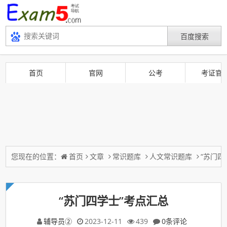
首页
官网
公考
考证官
您现在的位置：
首页
文章
常识题库
人文常识题库
“苏门四
“苏门四学士”考点汇总
辅导员②
2023-12-11
439
0条评论