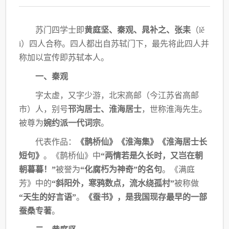
苏门四学士即
黄庭坚、秦观、晁补之、张耒
（
lě
i）四人合称。四人都出自苏轼门下，
最先将此四人并
称加以宣传即苏轼本人。
一、秦观
字太虚，又字少游，北宋高邮（今江苏省高邮
市）人，别号
邗沟居士、淮海居士
，世称
淮海先生。
被尊为
婉约派一代词宗
。
代表作品：
《鹊桥仙》《淮海集》《淮海居士长
短句》
。《鹊桥仙》中
“两情若是久长
时，又岂在朝
朝暮暮！”
被誉为
“化腐朽为神奇”的名句
。《满庭
芳》中的
“斜阳外，寒鸦
数点，流水绕孤村”
被称做
“天生的好言语”
。
《蚕书》，是我国现存最早的一部
蚕桑专著
。