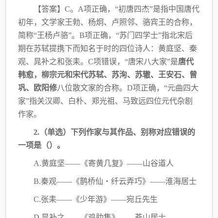
【答案】
C。A项正确，“初唐四杰”是指中国唐代
初年，文学家王勃、杨炯、卢照邻、
骆宾王的合称，
简称“王杨卢骆”。B项正确，“苏门四学士”指北宋后
期在苏轼提携下而
知名于时的四位诗人：黄庭坚、秦
观、晁补之和张耒。C项错误，“唐宋八大家”是
唐代
韩
愈，柳宗元和宋代苏轼、苏洵、苏辙、王安石、曾
巩、欧阳修
八位散文家的合称。D项正确，
“元曲四大
家”指关汉卿、白朴、郑光祖、马致远四位元代杂剧
作家。
2.（单选）下列作家与其作品、别称对应错误的
一项是（
）。
A.黄庭坚——《寄黄几复》——山谷道人
B.秦观——《鹊桥仙・纤云弄巧》——淮海居士
C.张耒——《少年游》——宛丘先生
D.晁补之——《鸡肋集》——苍山居士