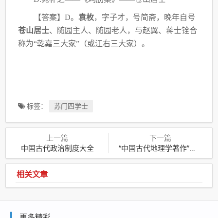
【答案】
D。
袁枚
，字子才，号简斋，晚年自号
苍山居士
、随园主人、随园老人，与赵翼、
蒋士铨合
称为
“乾嘉三大家”（或江右三大家）。
标签：
苏门四学士
上一篇
下一篇
中国古代政治制度大全
“中国古代地理学著作”考点汇总
相关文章
更多精彩