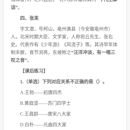
诘”
。
四、张耒
字文潜，号柯山，亳州谯县（今安徽亳州市）
人。北宋时期大臣、文学家，人称宛丘先
生、张右
史。代表作有《少年游》《风流子》等。其诗早年体
制丰腴，音节浏亮，东坡称之
“汪洋冲淡，有一唱三
叹之音”
。
【课后练习】
1.（单选）下列对应关系不正确的是（
）。
A.王勃——初唐四杰
B.黄庭坚——苏门四学士
C.王昌龄——唐宋八大家
D.白朴——元曲四大家