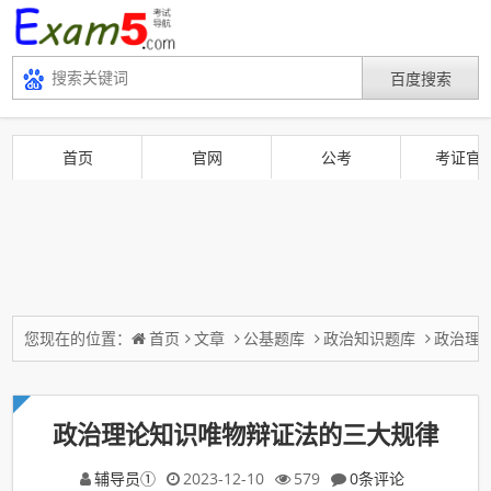
首页
官网
公考
考证官
您现在的位置：
首页
文章
公基题库
政治知识题库
政治理
政治理论知识唯物辩证法的三大规律
辅导员①
2023-12-10
579
0条评论