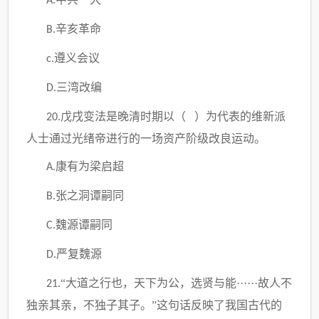
A.
辛亥革命
B.
遵义会议
c.
三湾改编
D.
戊戌变法是晚清时期以（ ）为代表的维新派
20.
人士通过光绪帝进行的一场资产阶级改良运动。
康有为梁启超
A.
张之洞谭嗣同
B.
魏源谭嗣同
C.
严复魏源
D.
“大道之行也，天下为公，选贤与能······故人不
21.
独亲其亲，不独子其子。”这句话反映了我国古代的