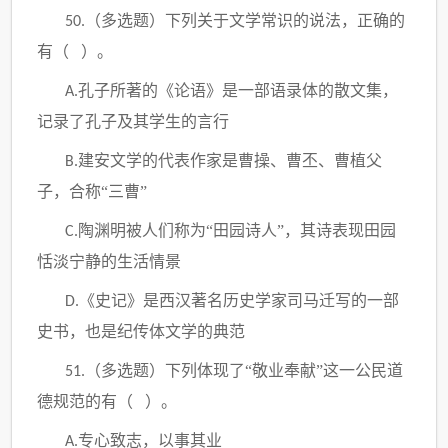
（多选题）
下列关于文学常识的说法，正确的
50.
有（
）。
孔子所著的《论语》是一部语录体的散文集，
A.
记录了孔子及其学生的言行
建安文学的代表作家是曹操、曹丕、曹植父
B.
子，合称“三曹”
陶渊明被人们称为“田园诗人”
，其诗表现田园
C.
恬淡宁静的生活情景
《史记》是西汉著名历史学家司马迁写的一部
D.
史书，也是纪传体文学的典范
（多选题）
下列体现了“敬业奉献”这一公民道
51.
德规范的有（ ）。
专心致志，以事其业
A.