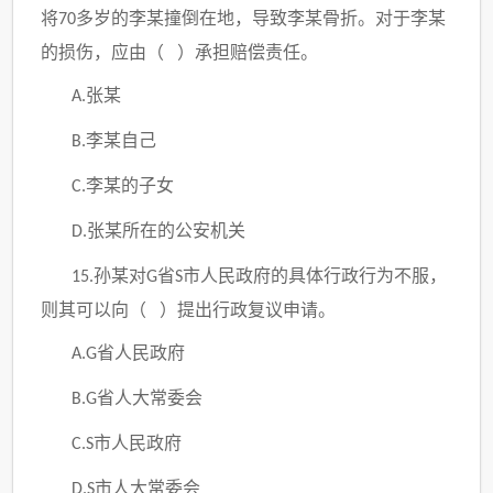
将
多岁的李某撞倒在地，导致李某骨折。对于李某
70
的损伤，应由（ ）承担赔偿责任。
张某
A.
李某自己
B.
李某的子女
C.
张某所在的公安机关
D.
孙某对
省
市人民政府的具体行政行为不服，
15.
G
S
则其可以向（ ）提出行政复议申请。
省人民政府
A.G
省人大常委会
B.G
市人民政府
C.S
市人大常委会
D.S