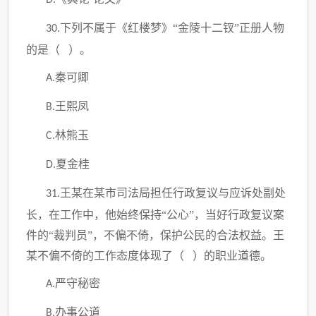
D.
下列不属于《红楼梦》“金陵十二钗”正册人物
30.
的是（ ）。
秦可卿
A.
王熙凤
B.
林熊玉
C.
夏金桂
D.
王某在某市司法局担任行政复议与应诉处副处
31.
长，在工作中，他始终保持“公心”
，
当好行政复议案
件的“裁判员”
，
不偏不倚，保护公民的合法权益。王
某不偏不倚的工作态度体现了（
）的职业道德。
严守秘密
A.
办事公道
B.