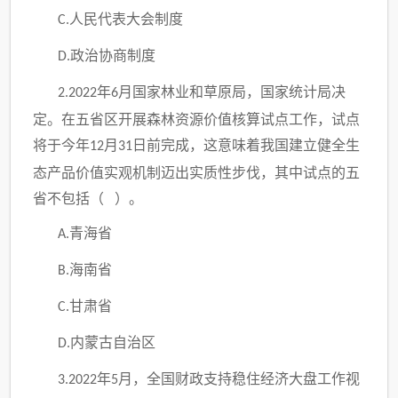
人民代表大会制度
C.
政治协商制度
D.
年
月国家林业和草原局，国家统计局决
2.2022
6
定。在五省区开展森林资源价值核算试点工作，试点
将于今年
月
日前完成，这意味着我国建立健全生
12
31
态产品价值实观机制迈出实质性步伐，其中试点的五
省不包括（ ）。
青海省
A.
海南省
B.
甘肃省
C.
内蒙古自治区
D.
年
月，全国财政支持稳住经济大盘工作视
3.2022
5