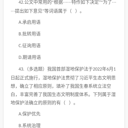
公文中常用的“根据······特作如下决定”“为了···
42.
···提出如下意见”等词语属于（ ）。
承启用语
A.
批转用语
B.
征询用语
C.
期请用语
D.
（多选题）
我国首部湿地保护法于
年
月
43.
2022
6
1
日起正式施行，湿地保护法贯彻了习近平生态文明思
想，确立了相应原则，填补了我国生春系统立法空
白，丰富完善了我国生态文明制度体系。下列属于湿
地保护法确立的原则的有（ ）。
保护优先
A.
系统治理
B.