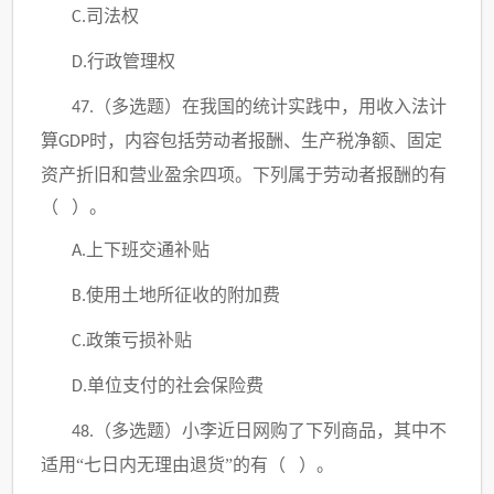
司法权
C.
行政管理权
D.
（多选题）
在我国的统计实践中，用收入法计
47.
算
时，内容包括劳动者报酬、生产税净额、固定
GDP
资产折旧和营业盈余四项。下列属于劳动者报酬的有
（ ）。
上下班交通补贴
A.
使用土地所征收的附加费
B.
政策亏损补贴
C.
单位支付的社会保险费
D.
（多选题）
小李近日网购了下列商品，其中不
48.
适用“七日内无理由退货”的有（ ）。