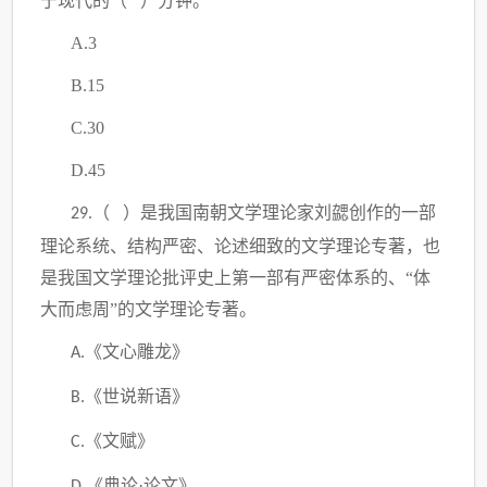
于现代的（ ）分钟。
A.3
B.15
C.30
D.45
（ ）是我国南朝文学理论家刘勰创作的一部
29.
理论系统、结构严密、论述细致的文学理论专著
，
也
是我国文学理论批评史上第一部有严密体系的、“体
大而虑周”的文学理论专著。
《文心雕龙》
A.
《世说新语》
B.
《文赋》
C.
《典论·论文》