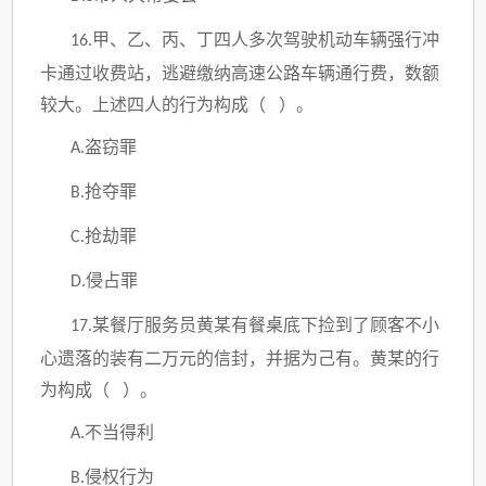
甲、乙、丙、丁四人多次驾驶机动车辆强行冲
16.
卡通过收费站，逃避缴纳高速公路车辆通行费，数额
较大。上述四人的行为构成（ ）。
盗窃罪
A.
抢夺罪
B.
抢劫罪
C.
侵占罪
D.
某餐厅服务员黄某有餐桌底下捡到了顾客不小
17.
心遗落的装有二万元的信封，并据为己有。黄某的行
为构成（ ）。
不当得利
A.
侵权行为
B.