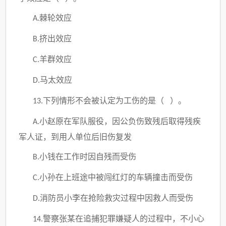
棘轮效应
A.
挤出效应
B.
羊群效应
C.
马太效应
D.
下列情形不会被认定为工伤的是（ ）。
13.
小赵原在军队服役，因公负伤致残后取得残疾
A.
军人证，到用人单位后旧伤复发
小钱在工作时因自残而受伤
B.
小孙在上班途中被闯红灯的车辆撞击而受伤
C.
消防员小李在抢险救灾过程中因救人而受伤
D.
警察张某在追捕犯罪嫌疑人的过程中，不小心
14.