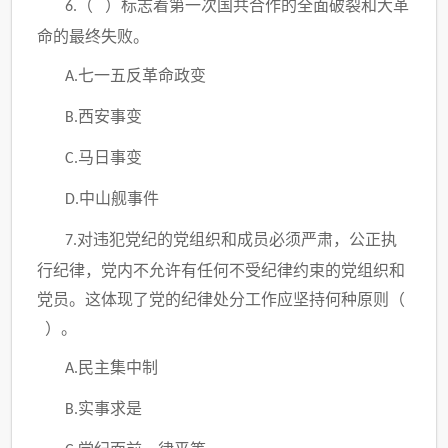
（ ）标志着第一次国共合作的全面破裂和大革
6.
命的最终失败。
七一五反革命政变
A.
西安事变
B.
马日事变
C.
中山舰事件
D.
对违犯党纪的党组织和成员必须严肃，公正执
7.
行纪律，党内不允许有任何不受纪律约束的党组织和
党员。这体现了党的纪律处分工作应坚持何种原则（
）。
民主集中制
A.
实事求是
B.