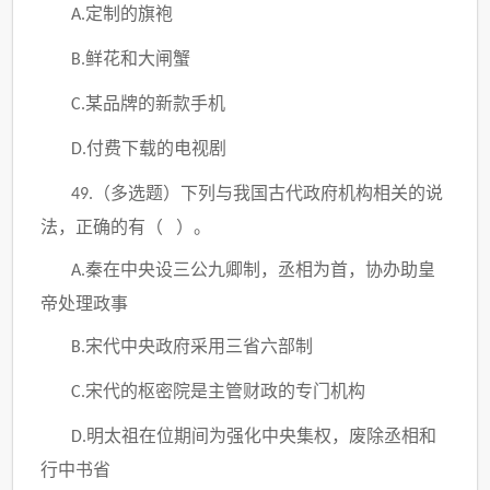
定制的旗袍
A.
鲜花和大闸蟹
B.
某品牌的新款手机
C.
付费下载的电视剧
D.
（多选题）
下列与我国古代政府机构相关的说
49.
法，正确的有（
）。
秦在中央设三公九卿制，丞相为首，协办助皇
A.
帝处理政事
宋代中央政府采用三省六部制
B.
宋代的枢密院是主管财政的专门机构
C.
明太祖在位期间为强化中央集权，废除丞相和
D.
行中书省