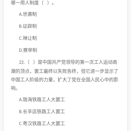
哪一用人制度（ ）。
世袭制
A.
征辟制
B.
禅让制
C.
察举制
D.
（ ）是中国共产党领导的第一次工人运动高
22.
潮的顶点，罢工最终以失败告终，但它进一步显示了
中国工人阶级的力量，扩大了党在全国人民心中的影
响。
陇海铁路工人大罢工
A.
长辛店铁路工人罢工
B.
粤汉铁路工人大罢工
C.