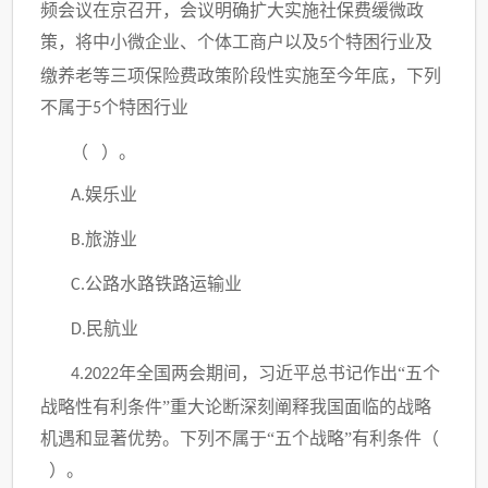
频会议在京召开，会议明确扩大实施社保费缓微政
策，将中小微企业、个体工商户以及
个特困行业及
5
缴养老等三项保险费政策阶段性实施至今年底，下列
不属于
个特困行业
5
（ ）。
娱乐业
A.
旅游业
B.
公路水路铁路运输业
C.
民航业
D.
年全国两会期间，习近平总书记作出“五个
4.2022
战略性有利条件”重大论断深刻阐释我国面临的战略
机遇和显著优势。下列不属于“五个战略”有利条件（
）。