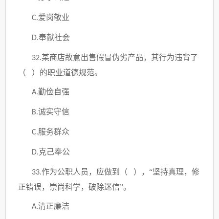
爱岗敬业
C.
奉献社会
D.
某商店故意出售假冒伪劣产品，其行为违背了
32.
（ ）的职业道德规范。
勤俭自强
A.
诚实守信
B.
服务群众
C.
克己奉公
D.
作为公职人员，应做到（ ）
，“坚持真理，修
33.
正错误，崇尚科学，破除迷信”。
清正廉洁
A.