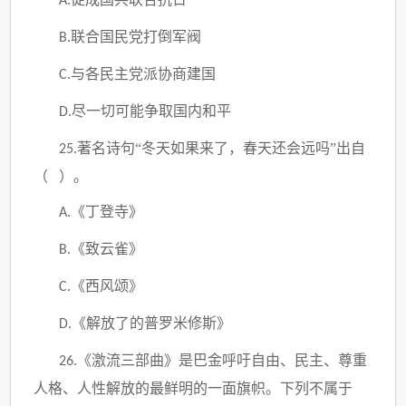
A.
联合国民党打倒军阀
B.
与各民主党派协商建国
C.
尽一切可能争取国内和平
D.
著名诗句“冬天如果来了，春天还会远吗”出自
25.
（ ）。
《丁登寺》
A.
《致云雀》
B.
《西风颂》
C.
《解放了的普罗米修斯》
D.
《激流三部曲》是巴金呼吁自由、民主、尊重
26.
人格、人性解放的最鲜明的一面旗帜。下列不属于