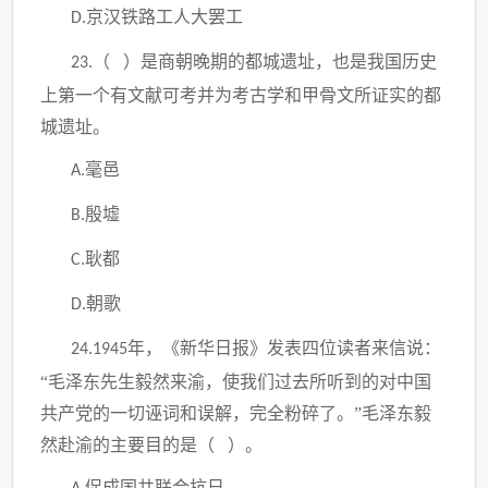
京汉铁路工人大罢工
D.
（ ）是商朝晚期的都城遗址，也是我国历史
23.
上第一个有文献可考并为考古学和甲骨文所证实的都
城遗址。
毫邑
A.
殷墟
B.
耿都
C.
朝歌
D.
年，《新华日报》发表四位读者来信说：
24.1945
“毛泽东先生毅然来渝，使我们过去所听到的对中国
共产党的一切诬词和误解，完全粉碎了。”毛泽东毅
然赴渝的主要目的是（ ）。
促成国共联合抗日