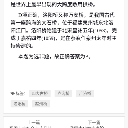
是世界上最早出现的大跨度敞肩拱桥。
D项正确，洛阳桥又称万安桥，是我国古代
第一座跨海的大石桥，位于福建泉州城东北洛
阳江口。洛阳桥始建于北宋皇祐五年(1053)，完
成于嘉祐四年(1059)，是在蔡襄任泉州太守时主
持修建的。
本题为选非题，故正确答案为B。
标签：
四大古桥
卢沟桥
广济桥
洛阳桥
赵州桥
上一篇
下一篇