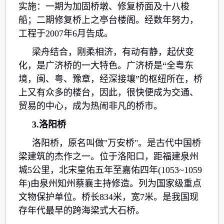
实施：一期为加固桥墩、修复桥面及十八梭
船；二期修复桥上之亭台楼阁。经数年努力，
工程于2007年6月告成。
梁舟结合，刚柔相济，有动有静，起伏变
化，是广济桥的一大特色。广济桥是“全粤东
境，闽、粤、豫章，经深接壤”的枢纽所在，桥
上又有众多的楼台，因此，很快便成为交通、
贸易的中心，成为热闹非凡的桥市。
3.洛阳桥
洛阳桥，原名叫做"万安桥"。是古代中国桥
梁建筑的杰作之一。位于洛阳口，距福建泉州
城5公里，北宋皇佑五年至嘉佑四年(1053~1059
年)由泉州知州蔡襄主持修造。列为国家级重点
文物保护单位。桥长834米，宽7米。是我国现
存年代最早的跨海梁式大石桥。