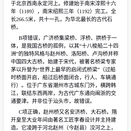
于北京西南永定河上。修建始于南宋淳熙十六
年（1189），南宋绍熙三年（1192）完工。全
长266.5米，共十一孔，为华北最长的古代石
桥。
B项错误，广济桥集梁桥、浮桥、拱桥于一
体，是我国古桥的孤例，以其“十八梭船二十四
洲”的独特风格与赵州桥、洛阳桥、卢沟桥并称
中国四大古桥。始建于宋代，被著名桥梁专家
茅以升誉为“世界上最早的启闭式桥梁”（过船
时桥面开启，船过后桥面闭合，行人、车辆通
行）。位于广东省潮州市古城东门外，横跨韩
江，联结东西两岸，为古代广东通向闽浙的交
通要津。并非位于汕头市，故错误。
C项正确，赵州桥又名安济桥、大石桥。隋
开皇至大业年间由著名工匠李春设计并主持建
造。它凌跨于河北赵州（今赵县）洨河之上，