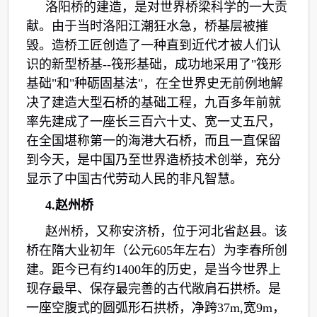
洛阳桥的建造，是对世界桥梁科学的一大贡
献。由于当时洛阳江潮狂水急，桥基层被摧
毁。造桥工匠创造了一种直到近代才被人们认
识的新型桥基--筏形基础，成功地采用了"筏形
基础"和"种砺固基法"，在全世界史无前例地解
决了建造大型石桥的基础工程，九百多年前就
率先建成了一座长三百六十丈、宽一丈五尺，
在全国堪称第一的海港大石桥，而且一直保留
到今天，是中国乃至世界造桥技术创举，充分
显示了中国古代劳动人民的非凡智慧。
4.赵州桥
赵州桥，又称安济桥，位于河北省赵县。该
桥在隋大业初年（公元605年左右）为李春所创
建。距今已有约1400年的历史，是当今世界上
现存最早、保存最完善的古代敞肩石拱桥。是
一座空腹式的圆弧形石拱桥，净跨37m,宽9m，