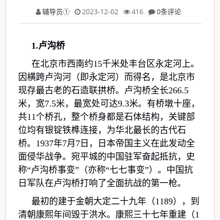
辅导员①
2023-12-02
416
0条评论
1.卢沟桥
在北京市西南约15千米处丰台区永定河上。
因横跨卢沟河（即永定河）而得名，是北京市
现存最古老的石造联拱桥。卢沟桥全长266.5
米，宽7.5米，最宽处可达9.3米。有桥墩十座，
共11个桥孔，整个桥身都是石体结构，关键部
位均有银锭铁榫连接，为华北最长的古代石
桥。1937年7月7日，日本帝国主义在此发动全
面侵华战争。宛平城的中国驻军奋起抵抗，史
称“卢沟桥事变”（亦称“七七事变”）。中国抗
日军队在卢沟桥打响了全面抗战的第一枪。
最初的建于金朝大定二十九年（1189），到
清朝康熙年间毁于洪水。康熙三十七年重建（1