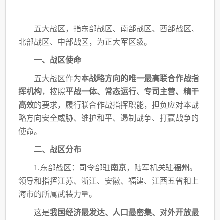
五大战区，指东部战区、南部战区、西部战区、
北部战区、中部战区，为正大军区级。
一、战区使命
五大战区作为
本战略方向的唯一最高联合作战指
挥机构
，按照
平战一体、常态运行、专
司主营、精干
高效
的要求，履行联合作战指挥职能，担负应对本战
略方向安全威胁、维护和
平、遏制战争、打赢战争的
使命。
二、战区分布
1.东部战区：司令部驻
南京
，陆军机关驻
福州
。
领导和指挥江苏、浙江、安徽、福建、
江西五省和上
海市的所属武装力量。
这是
我国经济最发达、人口最密集、对外开放最