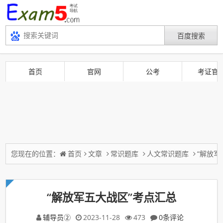
首页
官网
公考
考证官
您现在的位置：
首页
文章
常识题库
人文常识题库
“解放军
“解放军五大战区”考点汇总
辅导员②
2023-11-28
473
0条评论