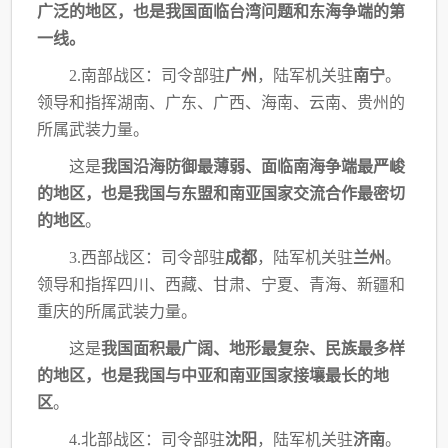
广泛的地区，也是我国面临台湾问题和
东海争端的第
一线。
2.南部战区：司令部驻
广州
，陆军机关驻
南宁
。
领导和指挥湖南、广东、广西、海南、
云南、贵州的
所属武装力量。
这是
我国沿海防御最薄弱、面临南海争端最严峻
的地区，也是我国与东盟和南亚国家交
流合作最密切
的地区
。
3.西部战区：司令部驻
成都
，陆军机关驻
兰州
。
领导和指挥四川、西藏、甘肃、宁夏、
青海、新疆和
重庆的所属武装力量。
这是
我国面积最广阔、地形最复杂、民族最多样
的地区，也是我国与中亚和南亚国家接
壤最长的地
区
。
4.北部战区：司令部驻
沈阳
，陆军机关驻
济南
。