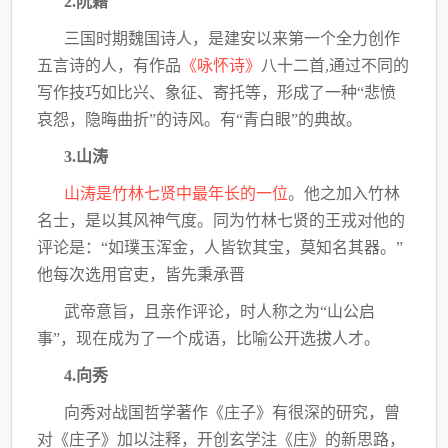
2.阮籍
三国时期魏国诗人，是建安以来第一个全力创作
五言诗的人，有作品
《咏怀诗》
八十二首,通过不同的
写作技巧如比兴、象征、寄托等，形成了一种“悲愤
哀怨，隐晦曲折”的诗风。有“青白眼”的典故。
3.山涛
山涛是竹林七贤中最年长的一位
。他之加入竹林
名士，是以其风神气度。同为竹林七贤的王戎对他的
评论是：“如璞玉浑金，人皆钦其宝，莫知名其器。”
他每次选用官吏，皆先秉承晋
武帝意旨，且亲作评论，时人称之为“山公启
事”，现在成为了一个成语，比喻公开选拔人才。
4.向秀
向秀对战国哲学著作《庄子》有很深的研究，曾
对《庄子》加以注释，开创玄学注《庄》的新思路，