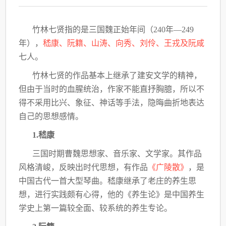
竹林七贤指的是三国魏正始年间（240年—249
年），
嵇康、阮籍、山涛、向秀、刘伶、王戎及阮咸
七人。
竹林七贤的作品基本上继承了建安文学的精神，
但由于当时的血腥统治，作家不能直抒胸臆，所以不
得不采用比兴、象征、神话等手法，隐晦曲折地表达
自己的思想感情。
1.嵇康
三国时期曹魏思想家、音乐家、文学家。其作品
风格清峻，反映出时代思想，有作品
《广陵散》
，是
中国古代一首大型琴曲。嵇康继承了老庄的养生思
想，进行实践颇有心得，他的《养生论》是中国养生
学史上第一篇较全面、较系统的养生专论。