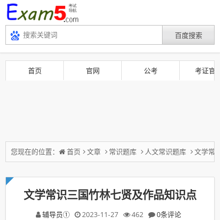
首页
官网
公考
考证官
您现在的位置：
首页
文章
常识题库
人文常识题库
文学常
文学常识三国竹林七贤及作品知识点
辅导员①
2023-11-27
462
0条评论