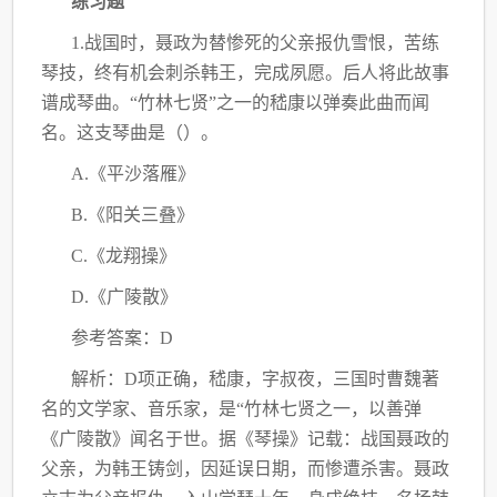
练习题
1.战国时，聂政为替惨死的父亲报仇雪恨，苦练
琴技，终有机会刺杀韩王，完成夙愿。后人将此故事
谱成琴曲。“竹林七贤”之一的嵇康以弹奏此曲而闻
名。这支琴曲是（）。
A.《平沙落雁》
B.《阳关三叠》
C.《龙翔操》
D.《广陵散》
参考答案：D
解析：D项正确，嵇康，字叔夜，三国时曹魏著
名的文学家、音乐家，是“竹林七贤之一，以善弹
《广陵散》闻名于世。据《琴操》记载：战国聂政的
父亲，为韩王铸剑，因延误日期，而惨遭杀害。聂政