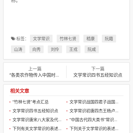
称。
标签：
文学常识
竹林七贤
嵇康
阮籍
山涛
向秀
刘伶
王戎
阮咸
上一篇
下一篇
“各类农作物传入中国时间表”考点汇总
文学常识四书五经知识点
相关文章
“竹林七贤”考点汇总
文学常识战国四君子战国四公子知识点
文学常识四书五经知识点
文学常识初唐四杰王杨卢骆及其著作有关知识点
文学常识唐宋八大家及代表作知识点
“中国古代四大类书”常识知识点和考点汇总
下列有关文学常识的表述不正确的是（）。
下列关于文学常识的表述，错误的是：( )