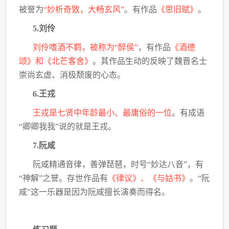
被誉为
“妙析奇致，大畅玄风”
。有作品
《思旧赋》
。
5.刘伶
刘伶嗜酒不羁，被称为“醉侯”
，有作品
《酒德
颂》和《北芒客舍》
。其作品生动的反映了魏晋名士
崇尚玄虚、消极颓废的心态。
6.王戎
王戎是七贤中年龄最小、最庸俗的一位
。有成语
“卿卿我我”说的就是王戎。
7.阮咸
阮咸精通音律，善弹琵琶，时号“妙达八音”，有
“神解”之誉。存世作品有
《律议》、《与姑书》
。“阮
咸”这一乐器是因为阮咸擅长演奏而得名。