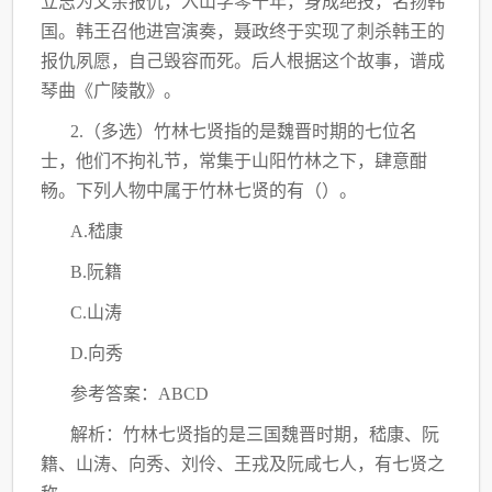
立志为父亲报仇，入山学琴十年，身成绝技，名扬韩
国。韩王召他进宫演奏，聂政终于实现了刺杀韩王的
报仇夙愿，自己毁容而死。后人根据这个故事，谱成
琴曲《广陵散》。
2.（多选）竹林七贤指的是魏晋时期的七位名
士，他们不拘礼节，常集于山阳竹林之下，肆意酣
畅。下列人物中属于竹林七贤的有（）。
A.嵇康
B.阮籍
C.山涛
D.向秀
参考答案：ABCD
解析：竹林七贤指的是三国魏晋时期，嵇康、阮
籍、山涛、向秀、刘伶、王戎及阮咸七人，有七贤之