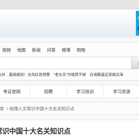
视频
地图
新闻
问答
微博
购物
与共
最高级别！台风红色预警
“老头乐”为啥禁不掉
白海豚逼近浙闽沿海
立”
小沈阳真去《披荆斩棘》了
以军士兵把枪口对准中国记者
上海有出现龙卷
儿子去世老人要查孙子血缘儿媳拒绝
考证官网
招聘
学习培训
学习资源
库
地理人文常识中国十大名关知识点
常识中国十大名关知识点