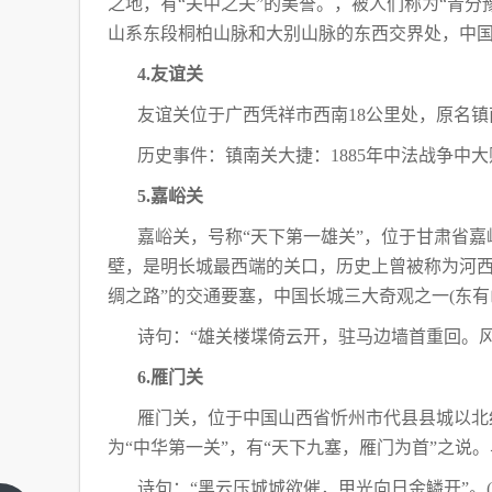
之地，有“关中之关”的美誉。，被人们称为“青
山系东段桐柏山脉和大别山脉的东西交界处，中
4.友谊关
友谊关位于广西凭祥市西南18公里处，原名
历史事件：镇南关大捷：1885年中法战争中
5.嘉峪关
嘉峪关，号称“天下第一雄关”，位于甘肃省
壁，是明长城最西端的关口，历史上曾被称为河西
绸之路”的交通要塞，中国长城三大奇观之一(东有
诗句：“雄关楼堞倚云开，驻马边墙首重回。风
6.雁门关
雁门关，位于中国山西省忻州市代县县城以北约
为“中华第一关”，有“天下九塞，雁门为首”之说
诗句：“黑云压城城欲催，甲光向日金鳞开”。