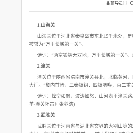
辅导员①
1.山海关
山海关位于河北省秦皇岛市东北15千米处，
被誉为“万里长城第一关”。
诗词：“两京锁钥无双地，万里长城第一关”。
2.潼关
潼关位于陕西省渭南市潼关县北，北临黄河，
大门。“畿内首险，三秦镇钥，四镇咽喉，百二重
诗词：峰峦如聚，波涛如怒，山河表里潼关路
羊·潼关怀古》张养浩)
3.武胜关
武胜关位于河南省与湖北省交界的大别山脉的