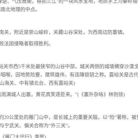
分豫楚、气压嵩衡，襟扼三江”的一块风水宝地，地质学上为秦岭褶
国南北地理的中点。
镇南关，附近是崇山峻岭，关藏山谷深处，为西南边防重镇。
大败法国侵略者取得胜利。
嘉峪关市西5千米处最狭窄的山谷中部，城关两侧的城墙横穿沙漠
咽喉，因地势险要，建筑雄伟，有连陲锁钥之称。嘉峪关是古代
山海关、中有镇北台、西有嘉峪关)
雨满城人出塞，黄花真笑逐臣来。”(《塞外杂咏》林则徐)
20公里处的雁门山中，是长城上的重要关隘，以“险”著称，被
。与宁武关、偏关合称为“外三关”。
(《雁门太守行》李贺)