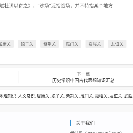
赋壮词以寄之》，“沙场”泛指战场，并不特指某个地方
居庸关
娘子关
紫荆关
雁门关
嘉峪关
友谊关
下一篇
历史常识中国古代思想知识汇总
地理知识
人文常识
居庸关
娘子关
紫荆关
雁门关
嘉峪关
友谊关
武胜
关于我们
考试网（www.exam5.com）