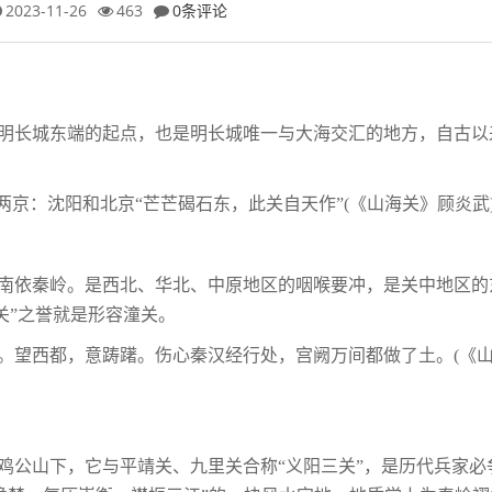
2023-11-26
463
0条评论
是明长城东端的起点，也是明长城唯一与大海交汇的地方，自古以
两京：沈阳和北京“芒芒碣石东，此关自天作”(《山海关》顾炎武
南依秦岭。是西北、华北、中原地区的咽喉要冲，是关中地区的
关”之誉就是形容潼关。
。望西都，意踌躇。伤心秦汉经行处，宫阙万间都做了土。(《
鸡公山下，它与平靖关、九里关合称“义阳三关”，是历代兵家必