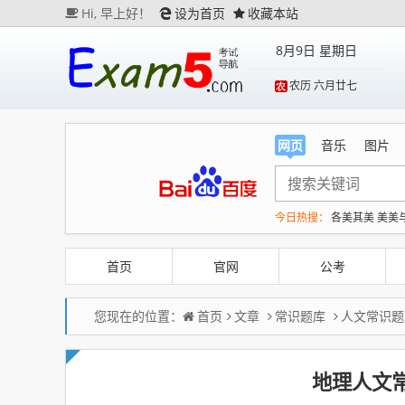
Hi,
早上好！
设为首页
收藏本站
8月9日 星期日
农历 六月廿七
网页
音乐
图片
今日热搜：
各美其美 美美
“140多斤的我也很难静止站
上半年国内手机销量榜
首页
官网
公考
您现在的位置：
首页
文章
常识题库
人文常识题
地理人文