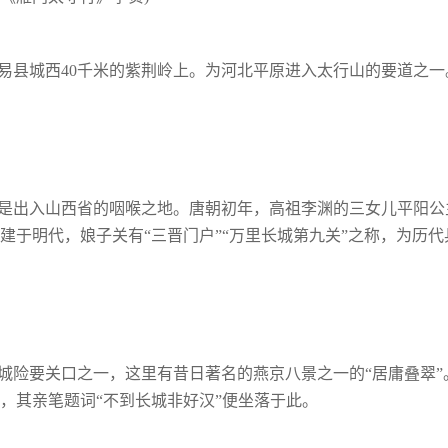
易县城西40千米的紫荆岭上。为河北平原进入太行山的要道之一
是出入山西省的咽喉之地。唐朝初年，高祖李渊的三女儿平阳公
建于明代，娘子关有“三晋门户”“万里长城第九关”之称，为历代
城险要关口之一，这里有昔日著名的燕京八景之一的“居庸叠翠”
，其亲笔题词“不到长城非好汉”便坐落于此。