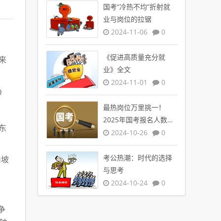
国考“冷热不均”折射就
业与岗位的拉锯
2024-11-06
0
《促进高质量充分就
来
业》全文
2024-11-01
0
)
最热岗位万里挑一！
2025年国考报名人数创
东
新高
2024-10-26
0
考公热潮：时代的选择
山坡
与思考
2024-10-24
0
争