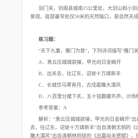
剑门关，剑阁县城南15公里处，大剑山和小
景观，底部最窄处仅50米的天然隘口，是自然天
练习题：
“天下九塞，雁门为首”，下列诗词描写“雁门关
A．黑云压城城欲摧，甲光向日金鳞开
B．出关去，往辽东，诏徙十万填新丰
C．长城饮马寒宵月，古戍盘雕大漠风
D．八百里分麾下炙，五十弦翻塞外声，沙场
参考答案：A
解析：“黑云压城城欲摧，甲光向日金鳞开”出
去，往辽东，诏徙十万填新丰”出自清朝尤侗的《
雕大漠风”出自清朝林则徐的《出嘉峪关感赋》，