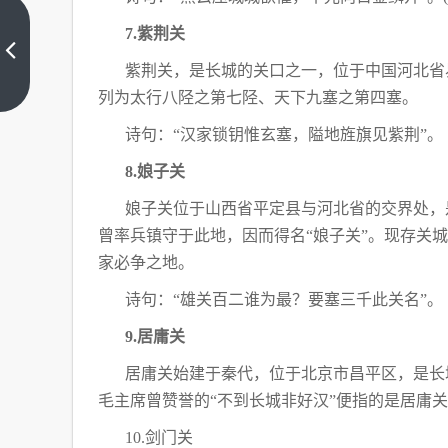
“世
7.紫荆关
界
城
紫荆关，是长城的关口之一，位于中国河北省
上
市
一
列为太行八陉之第七陉、天下九塞之第四塞。
篇
日
10
诗句：“汉家锁钥惟玄塞，隘地旌旗见紫荆”。
周
年”
8.娘子关
考
娘子关位于山西省平定县与河北省的交界处，
点
汇
曾率兵镇守于此地，因而得名“娘子关”。现存关城
总
家必争之地。
诗句：“雄关百二谁为最？要塞三千此关名”。
9.居庸关
居庸关始建于秦代，位于北京市昌平区，是长
毛主席曾赞誉的“不到长城非好汉”便指的是居庸关
10.剑门关