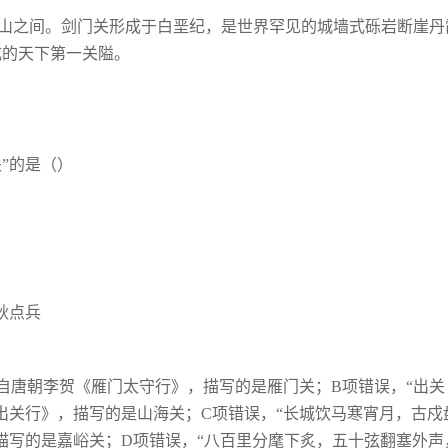
剑山之间。剑门关形成于白垩纪，是世界罕见的城墙式砾岩断崖丹
成的天下第一关隘。
”的是（）
秋点兵
自唐朝李贺《雁门太守行》，描写的是雁门关；B项错误，“出关
出关行》，描写的是山海关；C项错误，“长城饮马寒宵月，古戍
描写的是嘉峪关；D项错误，“八百里分麾下炙，五十弦翻塞外声