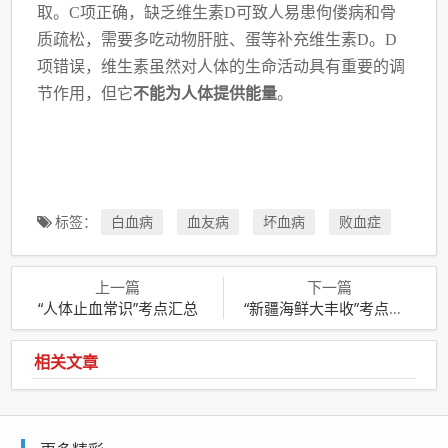
取。C项正确，缺乏维生素D可致人易患佝偻病和骨
质
疏松，需要多吃动物肝脏、蛋等补充维生素D。D
项错误，维生素虽然对人体的生命活动具有
重要的调
节作用，但它
不能为人体提供能量
。
标签：
白血病
血友病
坏血病
败血症
上一篇
下一篇
“人体止血常识”考点汇总
“新疆海鲜大丰收”考点汇总
相关文章