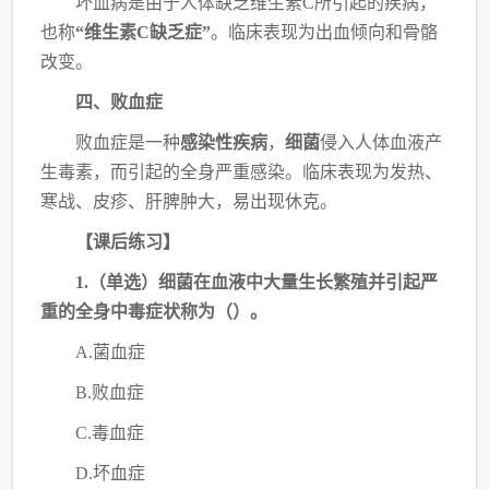
坏血病是由于人体缺乏维生素
C所引起的疾病，
也称
“维生素C缺乏症”
。
临床表现为出血倾向和骨骼
改变。
四、败血症
败血症是一种
感染性疾病
，
细菌
侵入人体血液产
生毒素，而引起的全身严重感染。
临床表现为发热、
寒战、皮疹、肝脾肿大，易出现休克。
【课后练习】
1.（单选）细菌在血液中大量生长繁殖并引起严
重的全身中毒症状称为（）。
A.菌血症
B.败血症
C.毒血症
D.坏血症