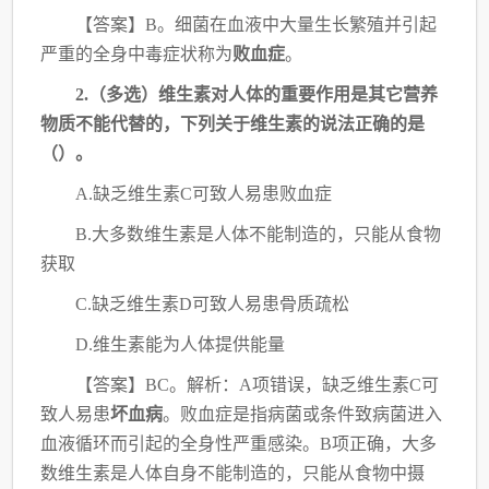
【答案】
B。细菌在血液中大量生长繁殖并引起
严重的全身中毒症状称为
败血症
。
2.（多选）维生素对人体的重要作用是其它营养
物质不能代替的，下列关于维生素的说
法正确的是
（
）。
A.缺乏维生素C可致人易患败血症
B.大多数维生素是人体不能制造的，只能从食物
获取
C.缺乏维生素D可致人易患骨质疏松
D.维生素能为人体提供能量
【答案】
BC。解析：A项错误，缺乏维生素C可
致人易患
坏血病
。败血症是
指病菌或条件致病菌进入
血液循环而引起的全身性严重感染。B项正确，大多
数维生素是人
体自身不能制造的，只能从食物中摄