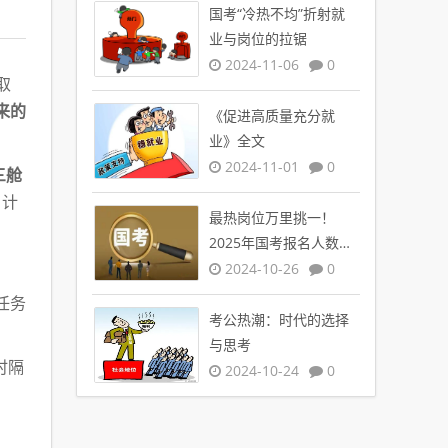
国考“冷热不均”折射就
业与岗位的拉锯
2024-11-06
0
取
来的
《促进高质量充分就
业》全文
2024-11-01
0
三舱
，计
最热岗位万里挑一！
2025年国考报名人数创
新高
2024-10-26
0
任务
考公热潮：时代的选择
与思考
时隔
2024-10-24
0