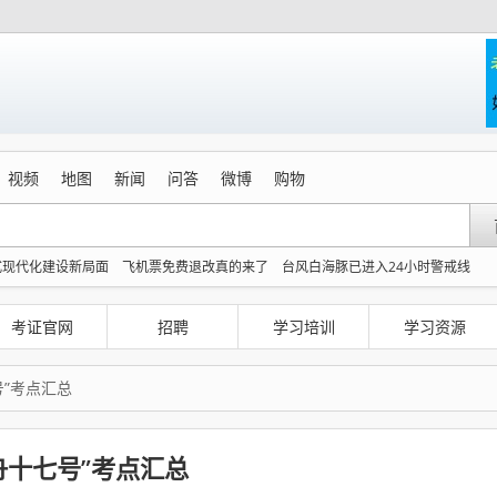
视频
地图
新闻
问答
微博
购物
式现代化建设新局面
飞机票免费退改真的来了
台风白海豚已进入24小时警戒线
划出炉
胡彦斌获《歌手2026》歌王
吴碧霞 降维打击
“今天得有40℃了吧 为啥还不
商家称1小时被20条差评后门店倒闭
齐豫毛阿敏 如听仙乐耳暂明
考证官网
招聘
学习培训
学习资源
号”考点汇总
舟十七号”考点汇总