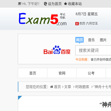
Hi,
下午好！
设为首页
收藏本站
8月7日 星期五
农历 六月廿五
网页
音乐
图片
今日热搜：
奋力开创中国
未来五年中国民航重磅规
美股存储板块集体大跌
首页
官网
公考
您现在的位置：
首页
文章
时政题库
“神舟十七
“神