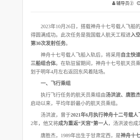
辅导员②
2023年10月26日，搭载神舟十七号载人飞
得圆满成功。此次任务是我国载人航天工程进
入
第30次发射任务
。
神舟十七号载人飞船入轨后，将采用
自主快
三船组合体
。在轨驻留期间，神舟十七号航天员
划于明年
4月左右返回东风着陆场。
一、飞行乘组
执行飞行任务的航天员乘组由
汤洪波、唐胜
启动以来，平均年龄最小的航天员乘组。
汤洪波，曾于
2021年6月执行神舟十二号载
2年，他又将
成为重返“天宫”第一人
，汤洪波也成
唐胜杰，
1989年出生于甘肃定西，是
神舟十