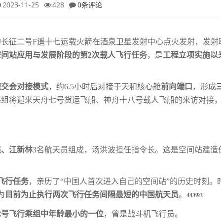
2023-11-25
428
0条评论
船的长征二号F遥十七运载火箭在酒泉卫星
发射中心点火发射，发射
空间站应用与发
展阶段的第2次载人飞行任务
，是
工程立项实施以
速交会对接模式
，约
6.5小时后对接于天和
核心舱
前向端口
，形成
乘组将迎来天舟
七号货运飞船、神舟十八号载人飞船的来访对接
杰、江新林
3名航天员组成，汤洪波担任指
令长。这是空间站建造
人飞行任务
，亲历了
“中国人首次进入自己
的空间站”的历史时刻。
为
目前为
止执行两次飞行任务间隔最短的中国航天员
。
44
/
693
七号飞行乘组中年龄最小的一位
，曾是战斗
机飞行员。