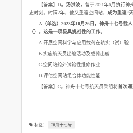
考
【答案】
D。
汤洪波
，曾于
2021年6月执行
点
汇
史时刻。时隔2年，他又重返空间站，
成为重返“
总
2.（单选）2023年10月26日，神舟十七
（
），这是一项极具挑战性的工作。
A.开展空间科学与应用载荷在轨实（试）验
B.实施航天员出舱活动及载荷出舱
C.空间站舱外试验性维修作业
D.评估空间站组合体功能性能
【答案】
C。神舟十七号航天员乘组将
首次通
标签：
神舟十七号