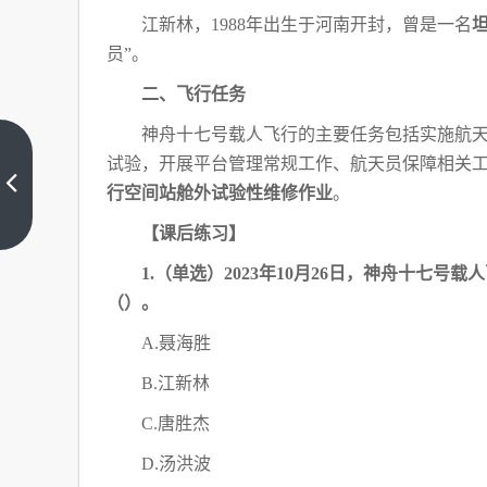
江新林，
1988年出生于河南开封，曾是一名
员
”。
二、飞行任务
神舟十七号载人飞行的主要任务包括实施航
“第
试验，开展平台管理常规工作、航天员保障相关
三
行空间站舱外试验性维修作业
。
届
上
“一
一
【课后练习】
篇
带
一
1.（单选）2023年10月26日，神舟十七
路”
（）。
国
际
A.聂海胜
合
作
B.江新林
高
峰
C.唐胜杰
论
D.汤洪波
坛”