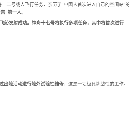
神舟十二号载人飞行任务，亲历了“中国人
首次进入自己的空间站”
天宫”第一
人
。
号载人飞船发射成功。神舟十七号将执行多项
任务，其中将首次进行
过出舱活动进行舱外试验性维修
，这是一项
极具挑战性的工作。