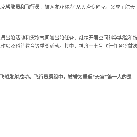
坦克驾驶员和飞行员
，被网友戏称为
“从贝
塔变舒克，又成了航天
天员出舱活动和货物气闸舱出舱任务，继续
开展空间科学实验和
工作以及科普教育
等重要活动。其中，神舟十七号飞行任务将
首
号载人飞船发射成功。飞行员乘组中，被誉为
重返“天宫”第一人的是